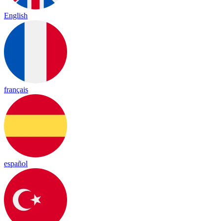
English
français
español