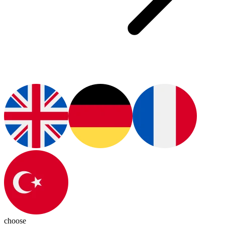
choose