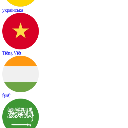
українська
Tiếng Việt
हिन्दी