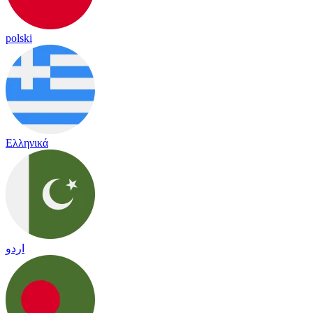
polski
Ελληνικά
اردو