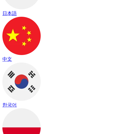
日本語
中文
한국어