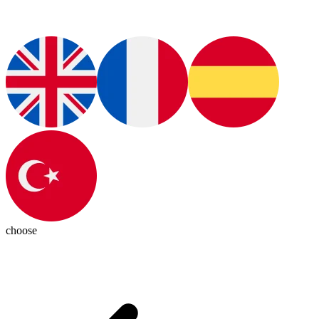
choose