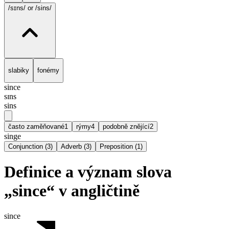
/sɪns/
or /sins/
slabiky
fonémy
since
sɪns
sins
často zaměňované
1
rýmy
4
podobně znějící
2
singe
Conjunction
(
3
)
Adverb
(
3
)
Preposition
(
1
)
Definice a význam slova
„since“ v angličtině
since