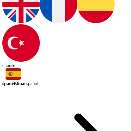
choose
španělština
español