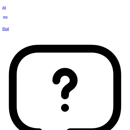
as
that