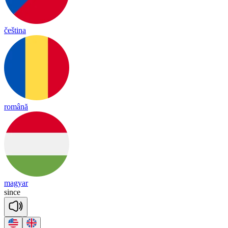
čeština
română
magyar
since