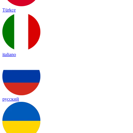
Türkçe
italiano
русский