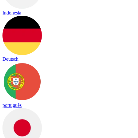
Indonesia
Deutsch
português