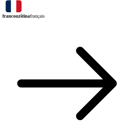
francouzština
français