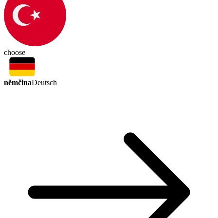
choose
němčina
Deutsch