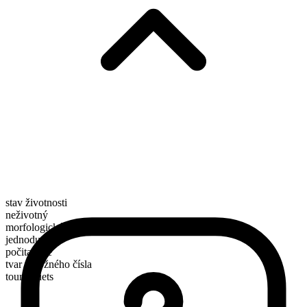
stav životnosti
neživotný
morfologické složení
jednoduché
počitatelné
tvar množného čísla
tourniquets