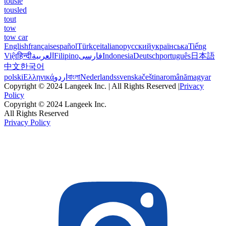
tousle
tousled
tout
tow
tow car
English
français
español
Türkçe
italiano
русский
українська
Tiếng
Việt
हिन्दी
العربية
Filipino
فارسی
Indonesia
Deutsch
português
日本語
中文
한국어
polski
Ελληνικά
اردو
বাংলা
Nederlands
svenska
čeština
română
magyar
Copyright © 2024 Langeek Inc. | All Rights Reserved |
Privacy
Policy
Copyright © 2024 Langeek Inc.
All Rights Reserved
Privacy Policy