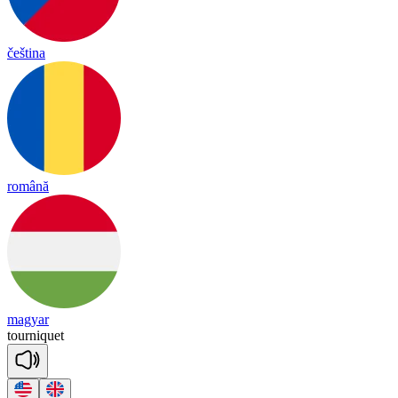
čeština
română
magyar
tourniquet