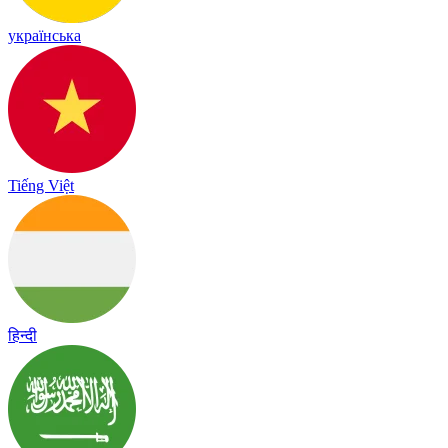
українська
Tiếng Việt
हिन्दी