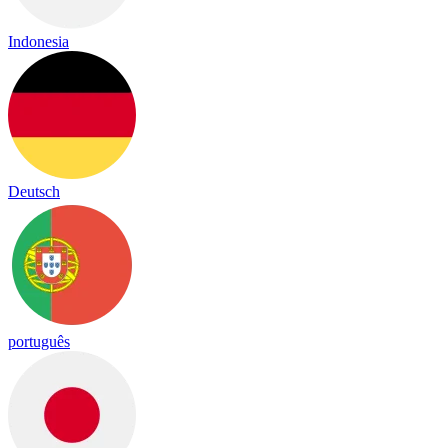
Indonesia
Deutsch
português