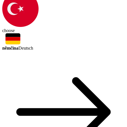
choose
němčina
Deutsch