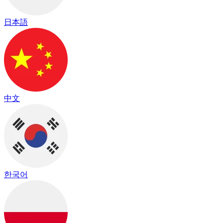
日本語
中文
한국어