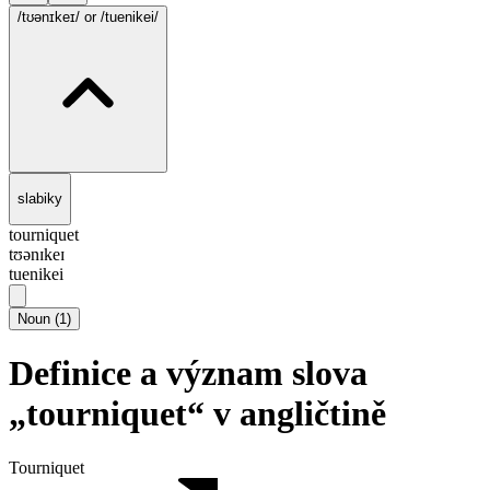
/tʊənɪkeɪ/
or /tuenikei/
slabiky
tourniquet
tʊənɪkeɪ
tuenikei
Noun
(
1
)
Definice a význam slova
„tourniquet“ v angličtině
Tourniquet