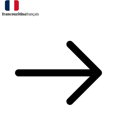
francouzština
français