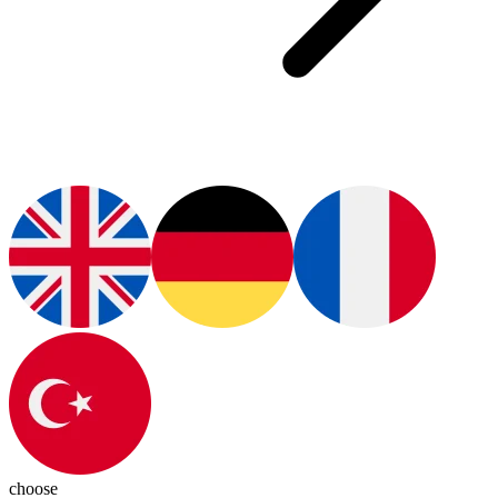
choose