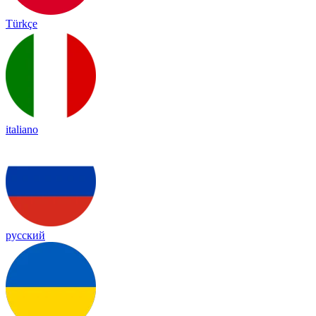
Türkçe
italiano
русский