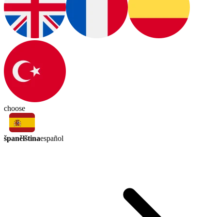
choose
španělština
español