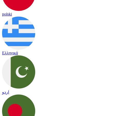
polski
Ελληνικά
اردو