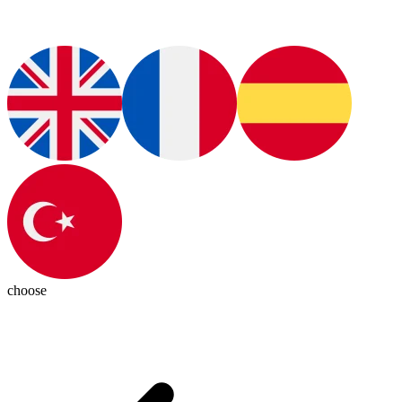
choose