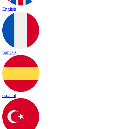
English
français
español