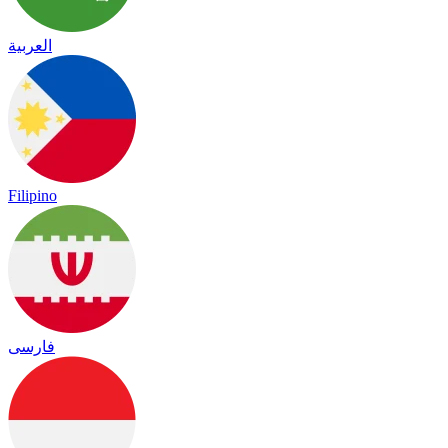
العربية
Filipino
فارسی