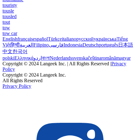
touristy
tousle
tousled
tout
tow
tow car
English
français
español
Türkçe
italiano
русский
українська
Tiếng
Việt
हिन्दी
العربية
Filipino
فارسی
Indonesia
Deutsch
português
日本語
中文
한국어
polski
Ελληνικά
اردو
বাংলা
Nederlands
svenska
čeština
română
magyar
Copyright © 2024 Langeek Inc. | All Rights Reserved |
Privacy
Policy
Copyright © 2024 Langeek Inc.
All Rights Reserved
Privacy Policy