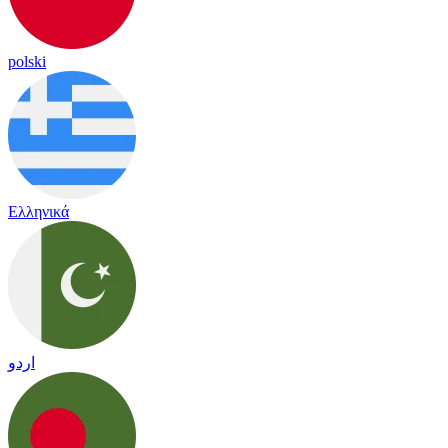
polski
Ελληνικά
اردو