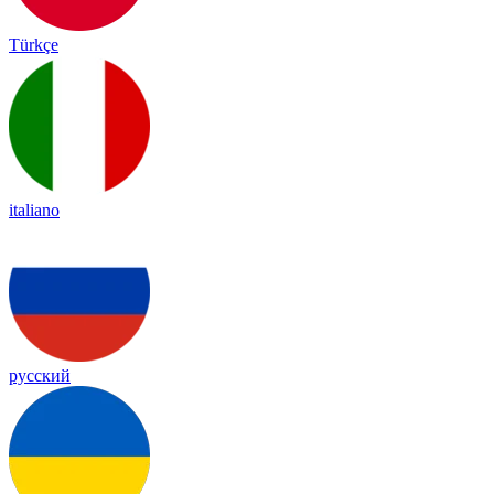
Türkçe
italiano
русский