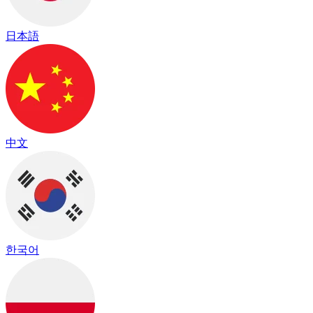
日本語
中文
한국어