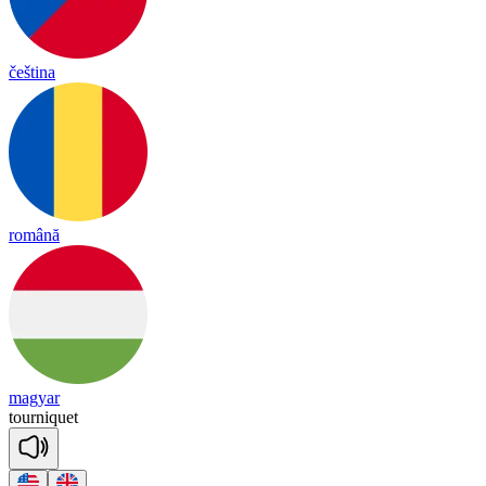
čeština
română
magyar
tourniquet