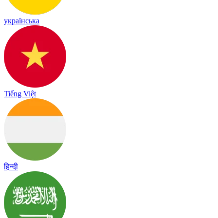
українська
Tiếng Việt
हिन्दी