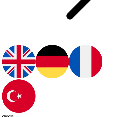
choose