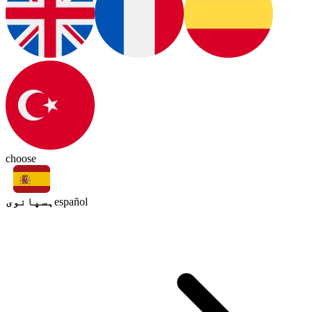
choose
ہسپانوی
español