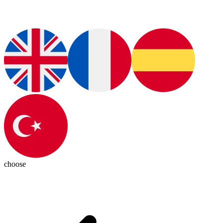
choose