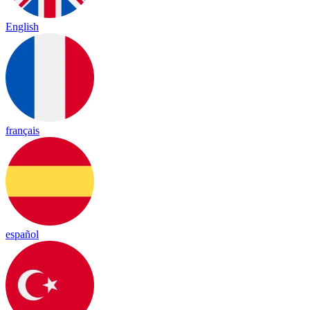
English
français
español