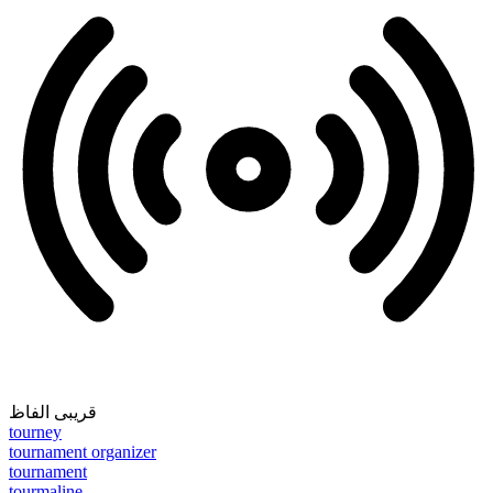
قریبی الفاظ
tourney
tournament organizer
tournament
tourmaline