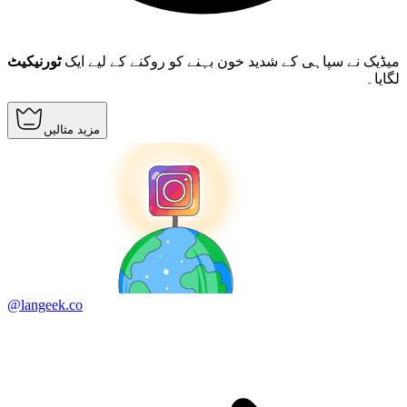
میڈیک نے سپاہی کے شدید خون بہنے کو روکنے کے لیے ایک
ٹورنیکیٹ
لگایا۔
مزید مثالیں
@langeek.co