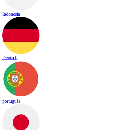
Indonesia
Deutsch
português