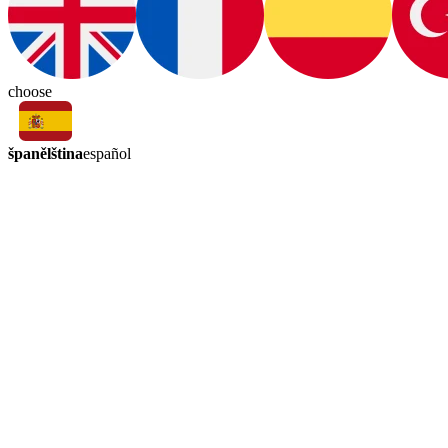
choose
španělština
español