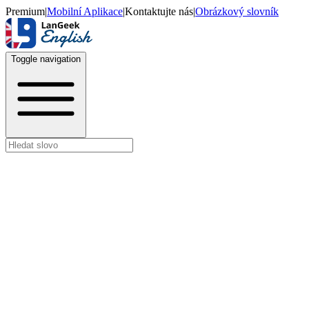
Premium
|
Mobilní Aplikace
|
Kontaktujte nás
|
Obrázkový slovník
Toggle navigation