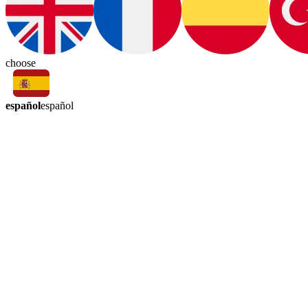
choose
español
español