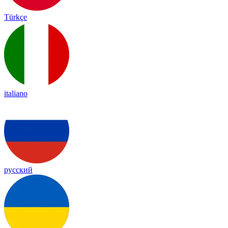
Türkçe
italiano
русский