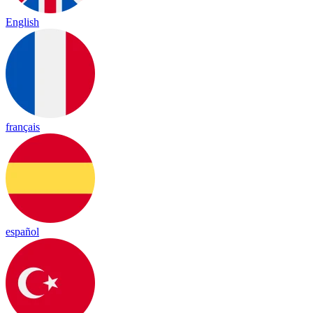
English
français
español