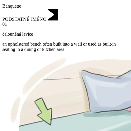
Banquette
PODSTATNÉ JMÉNO
01
čalouněná lavice
an upholstered bench often built into a wall or used as built-in
seating in a dining or kitchen area