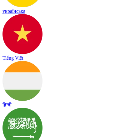
українська
Tiếng Việt
हिन्दी