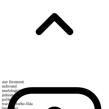
stav životnosti
neživotný
morfologické složení
jednoduché
počitatelné
tvar množného čísla
banquettes