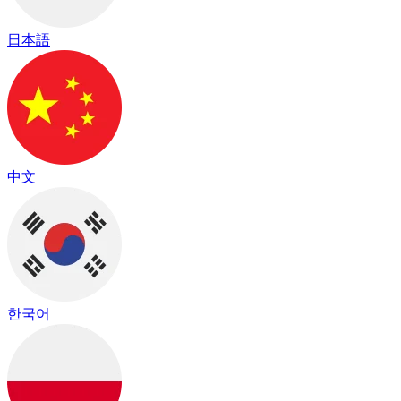
日本語
中文
한국어