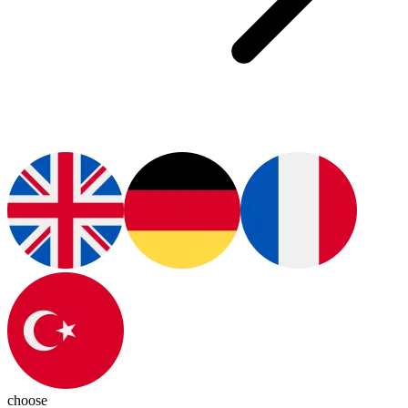
choose