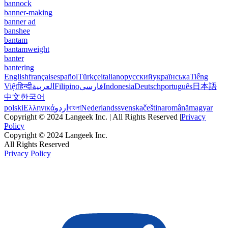
bannock
banner-making
banner ad
banshee
bantam
bantamweight
banter
bantering
English
français
español
Türkçe
italiano
русский
українська
Tiếng
Việt
हिन्दी
العربية
Filipino
فارسی
Indonesia
Deutsch
português
日本語
中文
한국어
polski
Ελληνικά
اردو
বাংলা
Nederlands
svenska
čeština
română
magyar
Copyright © 2024 Langeek Inc. | All Rights Reserved |
Privacy
Policy
Copyright © 2024 Langeek Inc.
All Rights Reserved
Privacy Policy