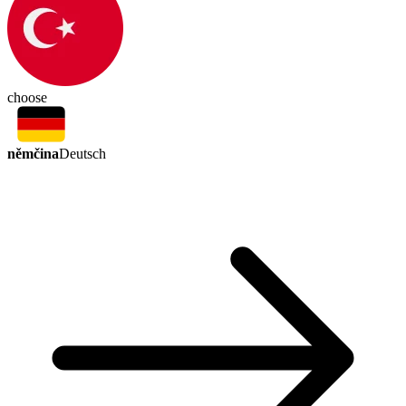
choose
němčina
Deutsch