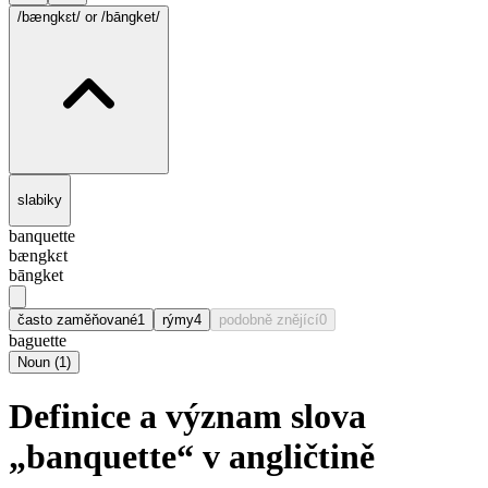
/bængkɛt/
or /bāngket/
slabiky
banquette
bængkɛt
bāngket
často zaměňované
1
rýmy
4
podobně znějící
0
baguette
Noun
(
1
)
Definice a význam slova
„banquette“ v angličtině