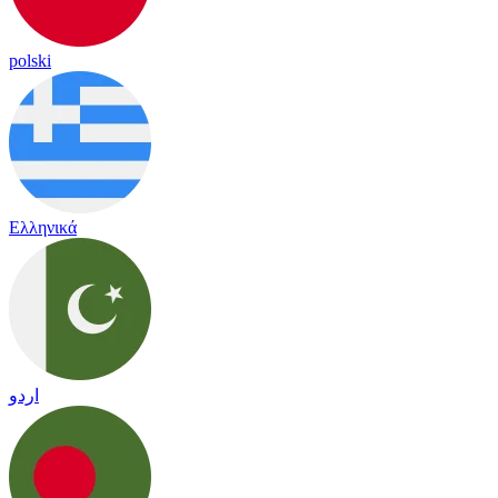
polski
Ελληνικά
اردو