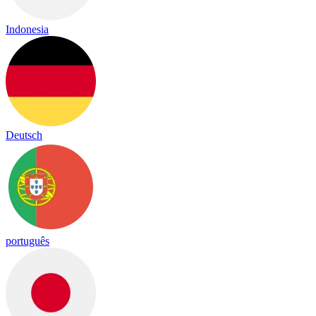
Indonesia
Deutsch
português