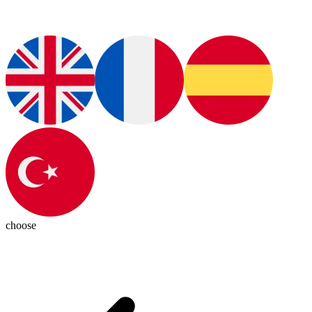
choose