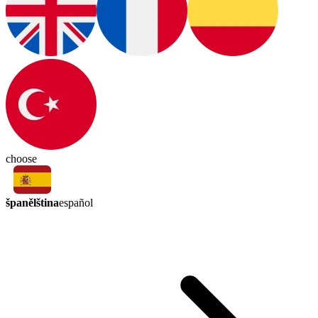
choose
španělština
español