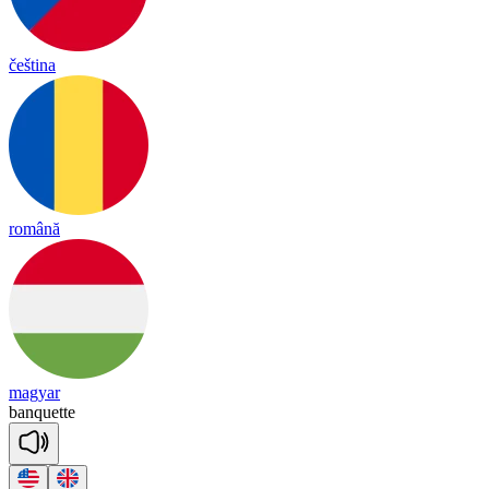
čeština
română
magyar
banquette