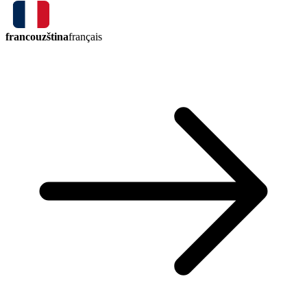
francouzština
français