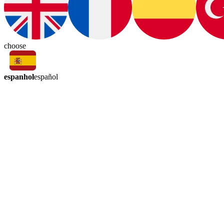
choose
espanhol
español