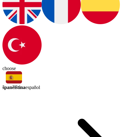
choose
španělština
español