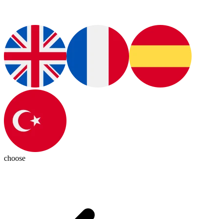
choose