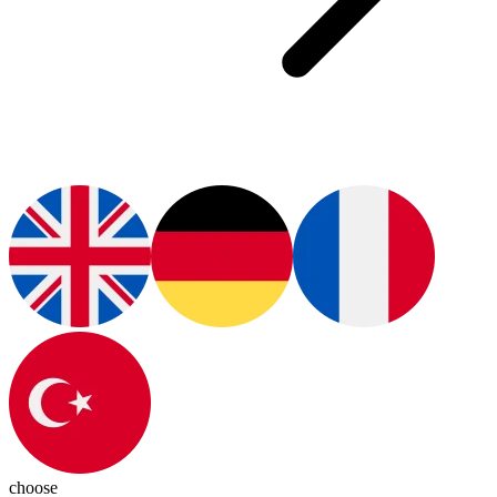
choose