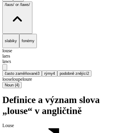
/laʊs/
or /laws/
slabiky
fonémy
louse
laʊs
laws
často zaměňované
3
rýmy
4
podobně znějící
2
loose
loupe
loure
Noun
(
4
)
Definice a význam slova
„louse“ v angličtině
Louse