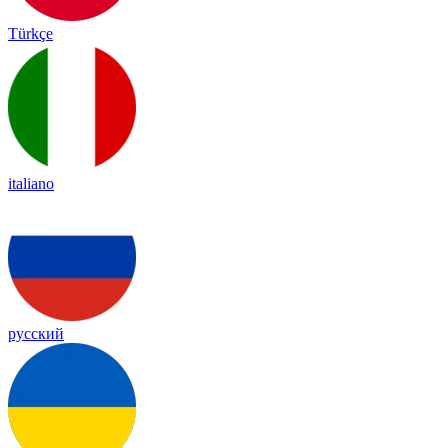
Türkçe
italiano
русский