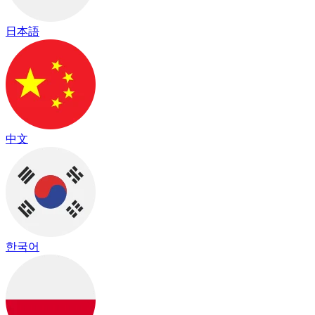
日本語
中文
한국어