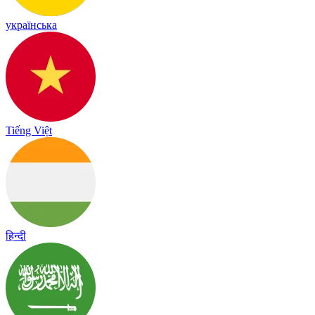
українська
Tiếng Việt
हिन्दी