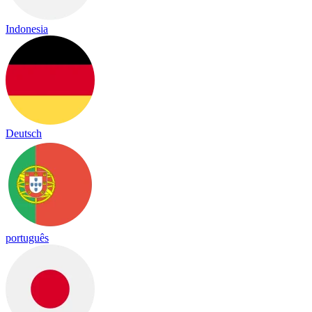
Indonesia
Deutsch
português