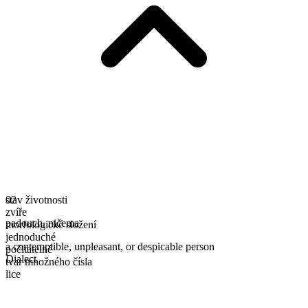
stav životnosti
02
zvíře
padouch
,
ničema
morfologické složení
jednoduché
a contemptible, unpleasant, or despicable person
počitatelné
Dialect
tvar množného čísla
lice