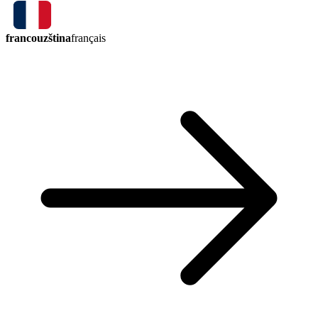
francouzština
français