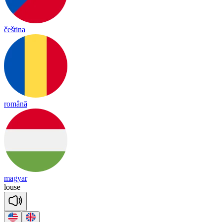
čeština
română
magyar
louse