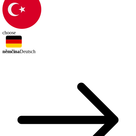
choose
němčina
Deutsch