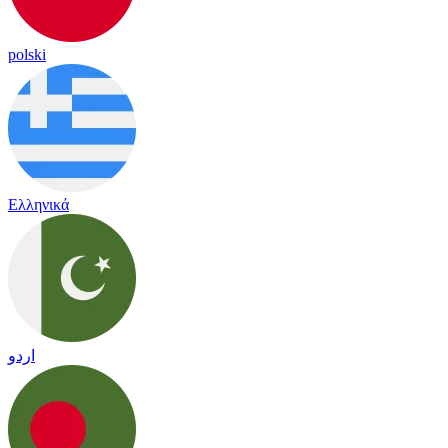
polski
Ελληνικά
اردو