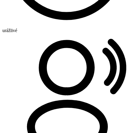
urážlivé