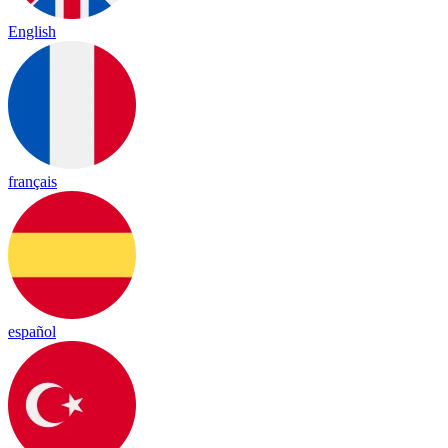
English
français
español