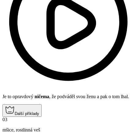
Je to opravdový
ničema
, že podváděl svou ženu a pak o tom lhal.
Další příklady
03
mšice
,
rostlinná veš