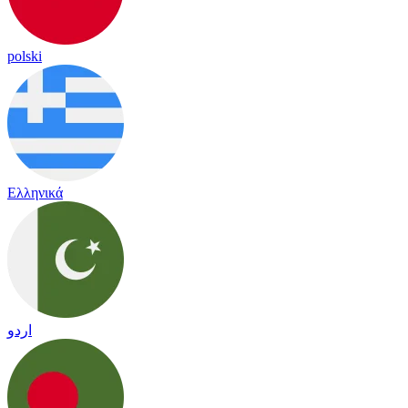
polski
Ελληνικά
اردو