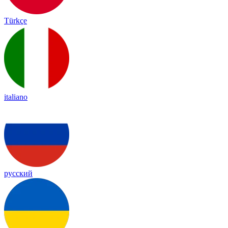
Türkçe
italiano
русский