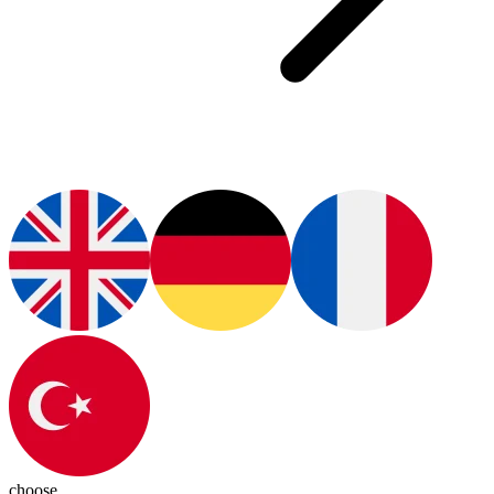
choose