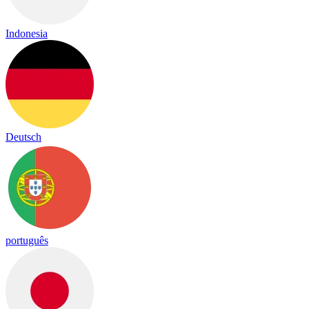
Indonesia
Deutsch
português