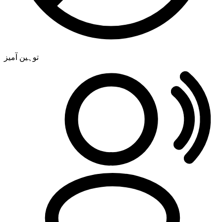
توہین آمیز