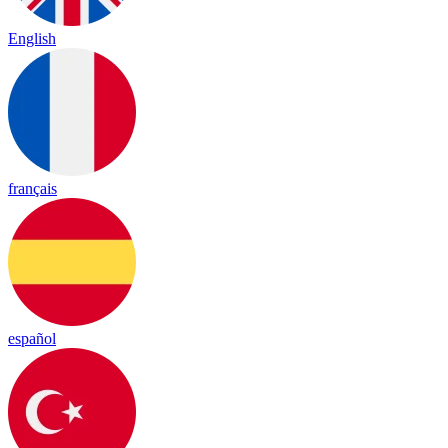
English
français
español