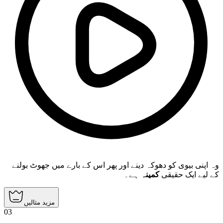
وہ اپنی بیوی کو دھوکہ دینے اور پھر اس کے بارے میں جھوٹ بولنے
کے لیے ایک حقیقی
کمینہ
ہے۔
مزید مثالیں
03