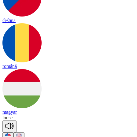
čeština
română
magyar
louse