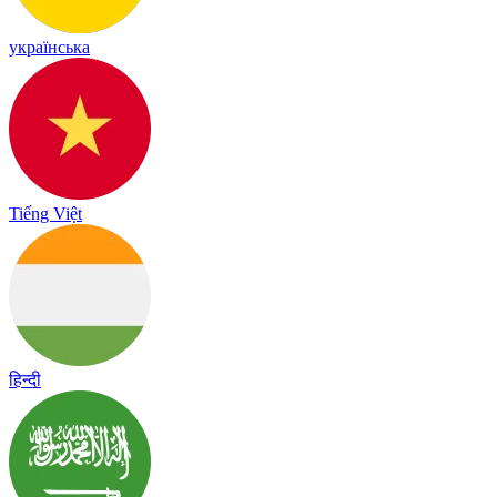
українська
Tiếng Việt
हिन्दी