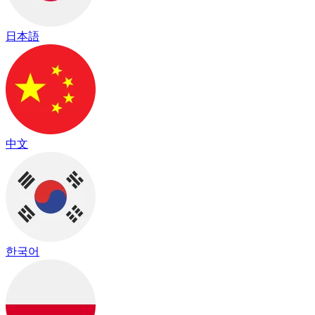
日本語
中文
한국어