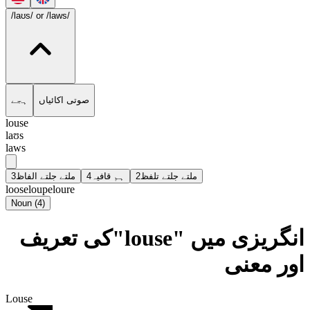
/laʊs/
or /laws/
صوتی اکائیاں
ہجے
louse
laʊs
laws
3
ملتے جلتے الفاظ
4
ہم قافیہ
2
ملتے جلتے تلفظ
loose
loupe
loure
Noun
(
4
)
انگریزی میں "louse"کی تعریف
اور معنی
Louse