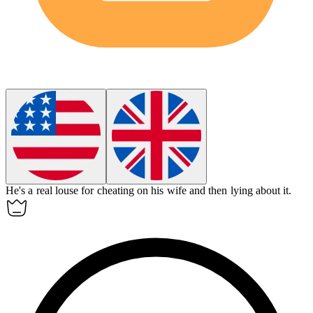
He's a real
louse
for cheating on his wife and then lying about it.