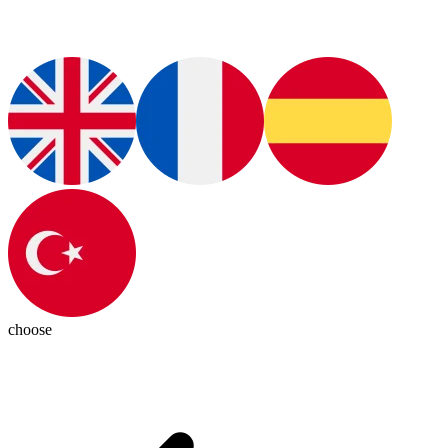
choose