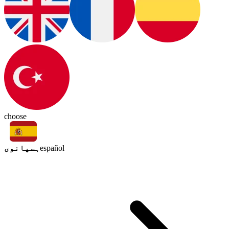
choose
ہسپانوی
español