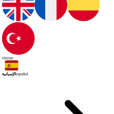
choose
الإسبانية
español