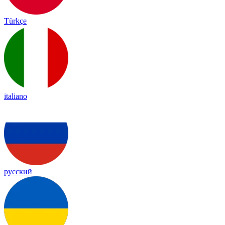
Türkçe
italiano
русский