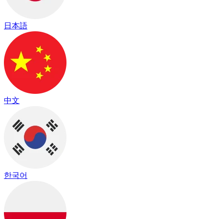
日本語
中文
한국어