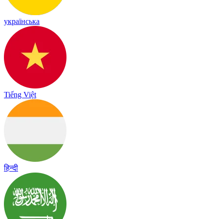
українська
Tiếng Việt
हिन्दी