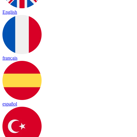
English
français
español