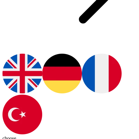
choose