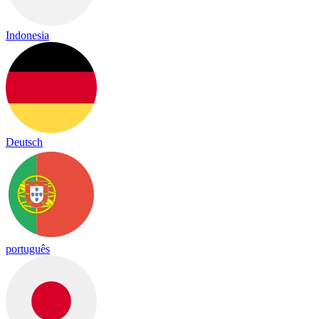
Indonesia
Deutsch
português