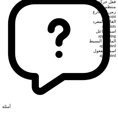
فعل حركة
منتظم
زمن المضارع
appoint
الغائب المفرد
appoints
اسم الفاعل
appointing
الماضي البسيط
appointed
اسم المفعول
appointed
أمثلة