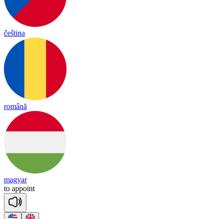
čeština
română
magyar
to
a
ppoint