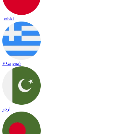
polski
Ελληνικά
اردو