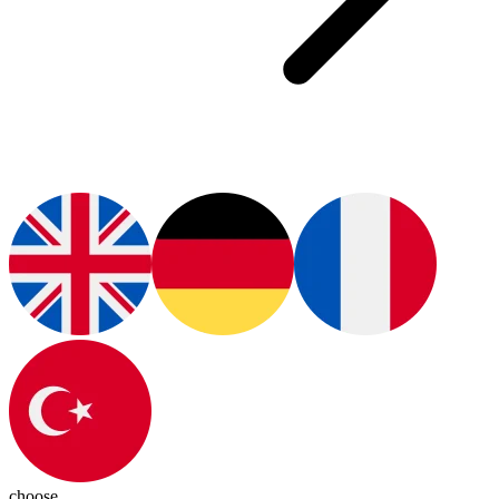
choose