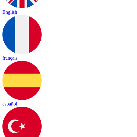
English
français
español