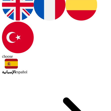
choose
الإسبانية
español