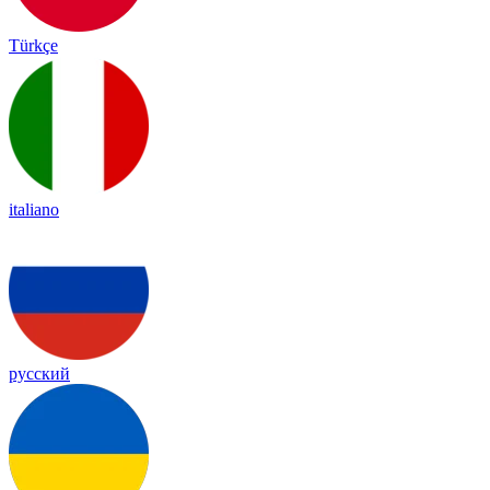
Türkçe
italiano
русский