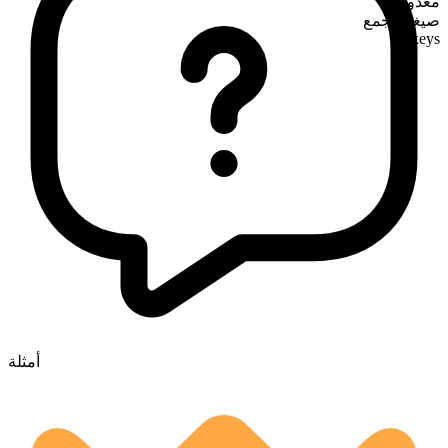
معدود
صيغة الجمع
turkeys
أمثلة