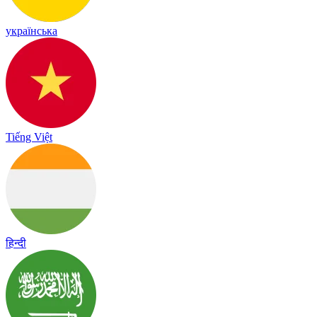
українська
Tiếng Việt
हिन्दी