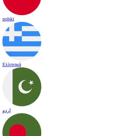
polski
Ελληνικά
اردو