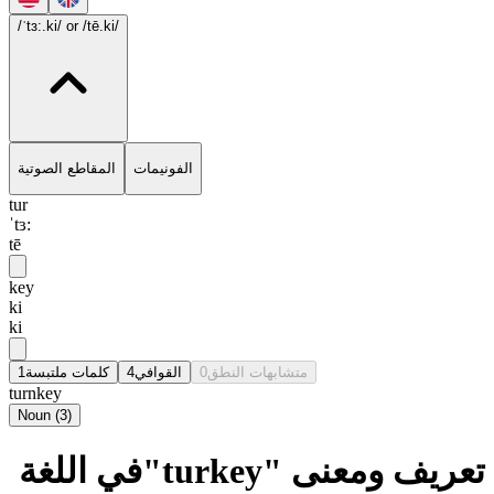
/ˈtɜ:.ki/
or /tē.ki/
الفونيمات
المقاطع الصوتية
tur
ˈtɜ:
tē
key
ki
ki
1
كلمات ملتبسة
4
القوافي
0
متشابهات النطق
turnkey
Noun
(
3
)
تعريف ومعنى "turkey"في اللغة