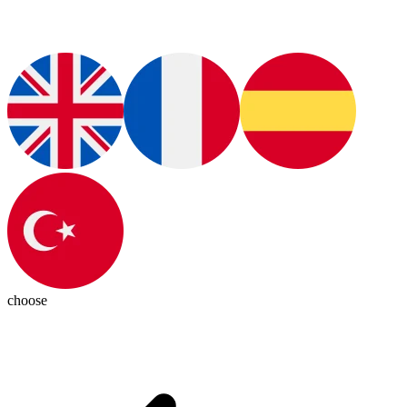
choose