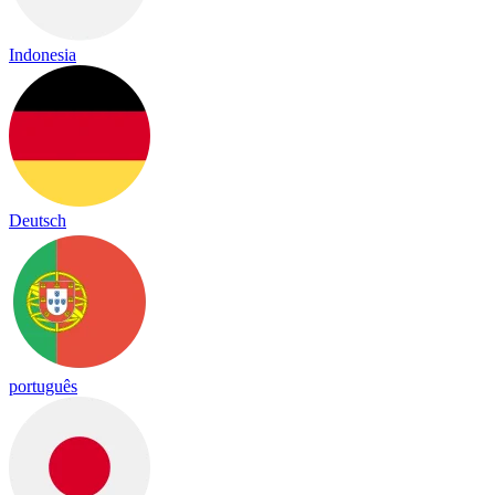
Indonesia
Deutsch
português