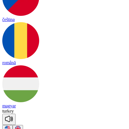
čeština
română
magyar
tur
key