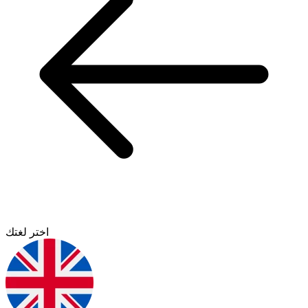
اختر لغتك