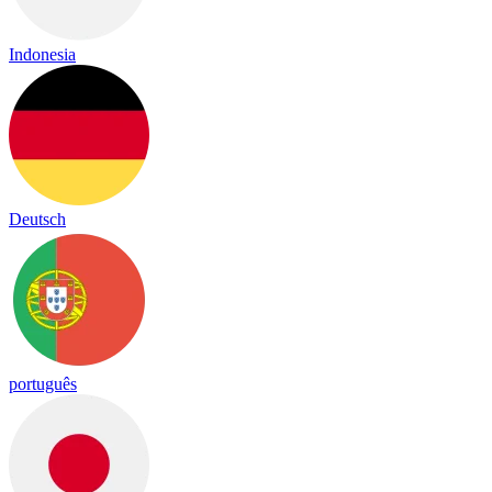
Indonesia
Deutsch
português