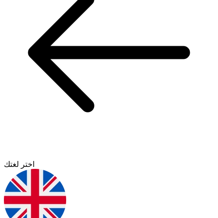
اختر لغتك