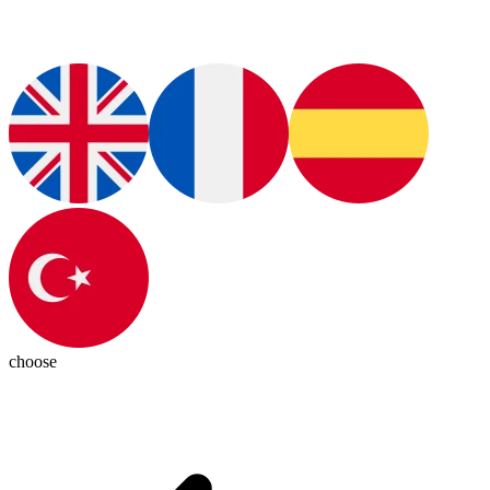
choose