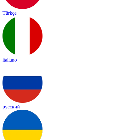
Türkçe
italiano
русский