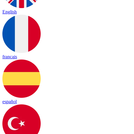
English
français
español