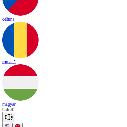
čeština
română
magyar
tur
kish