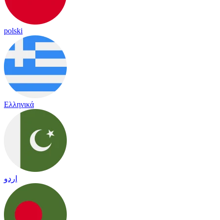
polski
Ελληνικά
اردو