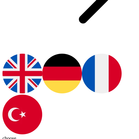
choose