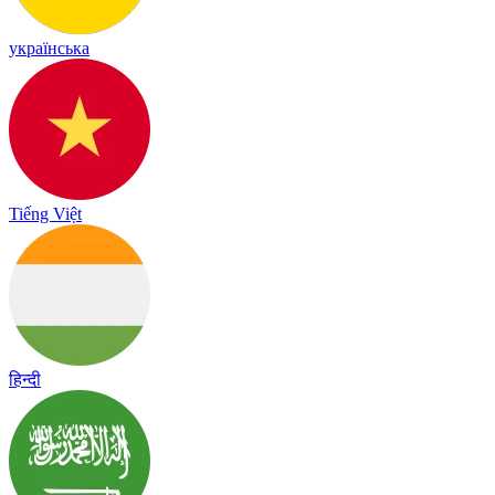
українська
Tiếng Việt
हिन्दी