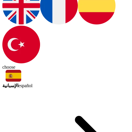
choose
الإسبانية
español