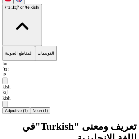
/ˈtɜ:.kɪʃ/
or /tē.kish/
الفونيمات
المقاطع الصوتية
tur
ˈtɜ:
tē
kish
kɪʃ
kish
Adjective
(
1
)
Noun
(
1
)
تعريف ومعنى "Turkish"في
اللغة الإنجليزية