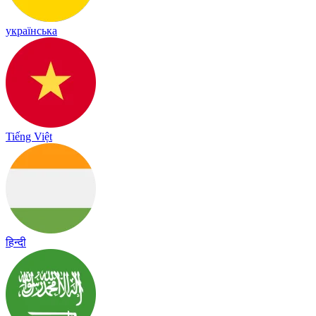
українська
Tiếng Việt
हिन्दी