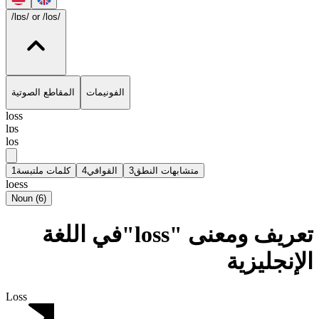
/lɒs/
or /los/
الفونيمات
المقاطع الصوتية
loss
lɒs
los
1
كلمات ملتبسة
4
القوافي
3
متشابهات النطق
loess
Noun
(
6
)
تعريف ومعنى "loss"في اللغة
الإنجليزية
Loss