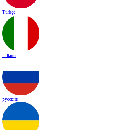
Türkçe
italiano
русский