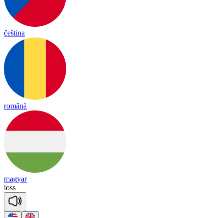
čeština
română
magyar
loss