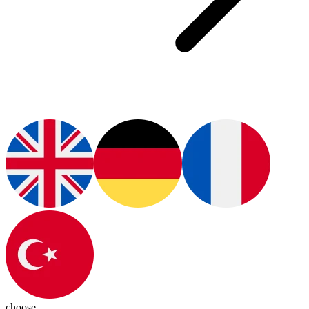
choose