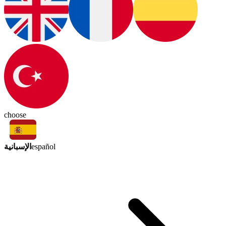
choose
الإسبانية
español