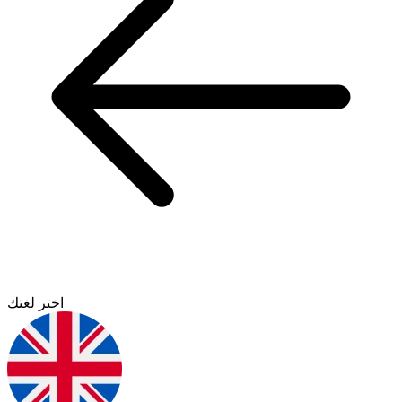
اختر لغتك