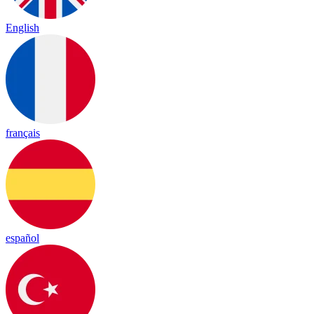
English
français
español