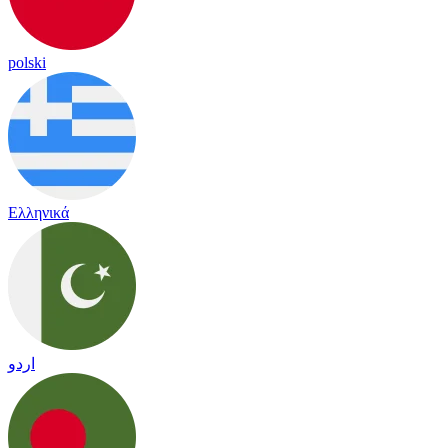
polski
Ελληνικά
اردو