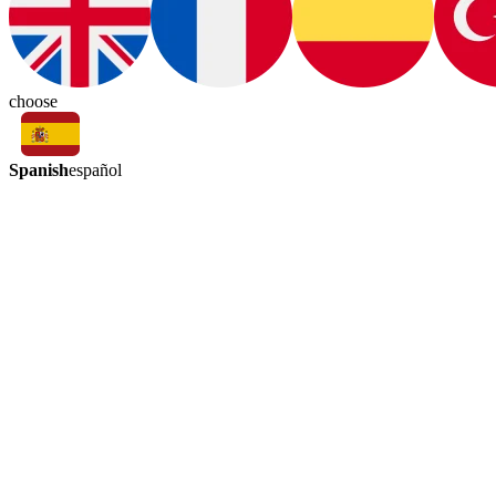
choose
Spanish
español