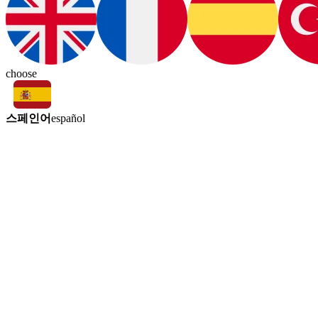
choose
스페인어
español