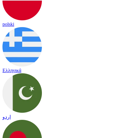
polski
Ελληνικά
اردو