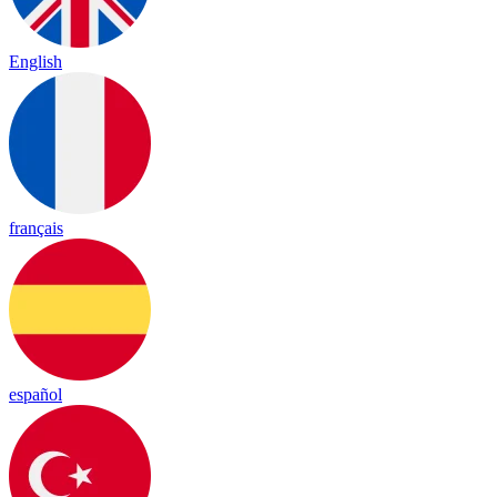
English
français
español