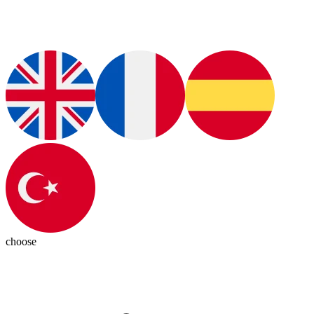
choose