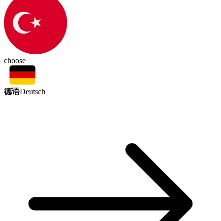
choose
德语
Deutsch