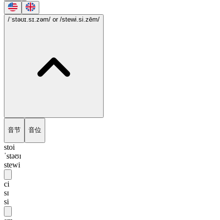
/ˈstəʊɪ.sɪ.zəm/
or /stewi.si.zēm/
音节
音位
stoi
ˈstəʊɪ
stewi
ci
sɪ
si