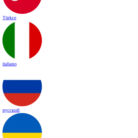
Türkçe
italiano
русский