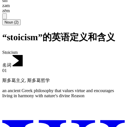
sm
zəm
zēm
Noun
(
2
)
“stoicism”的英语定义和含义
Stoicism
名词
01
斯多葛主义
,
斯多葛哲学
an ancient Greek philosophy that values virtue and encourages
living in harmony with nature's divine Reason