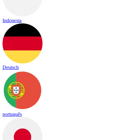
Indonesia
Deutsch
português