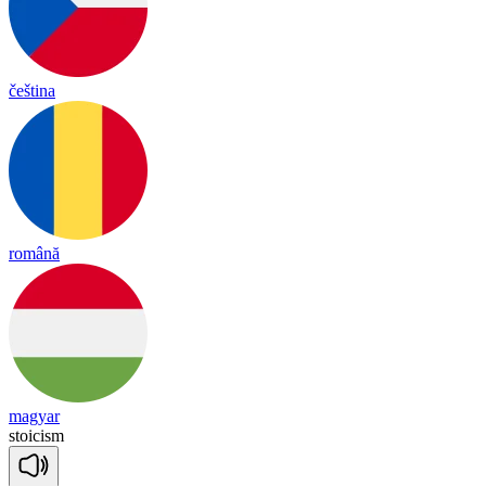
čeština
română
magyar
stoi
ci
sm