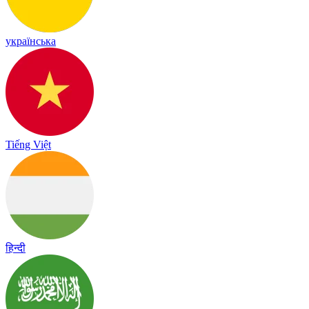
українська
Tiếng Việt
हिन्दी