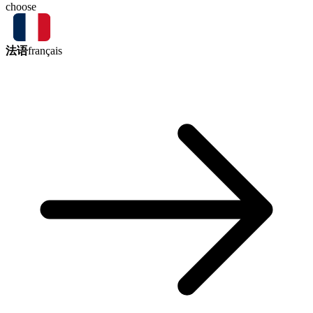
choose
法语
français