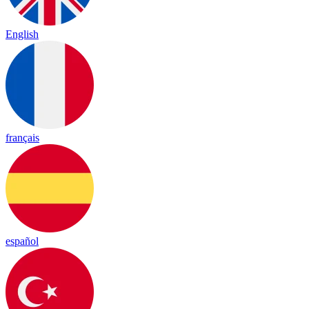
English
français
español