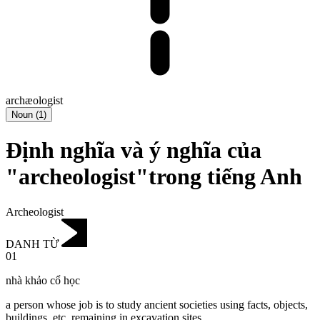
archæologist
Noun
(
1
)
Định nghĩa và ý nghĩa của
"archeologist"trong tiếng Anh
Archeologist
DANH TỪ
01
nhà khảo cổ học
a person whose job is to study ancient societies using facts, objects,
buildings, etc. remaining in excavation sites