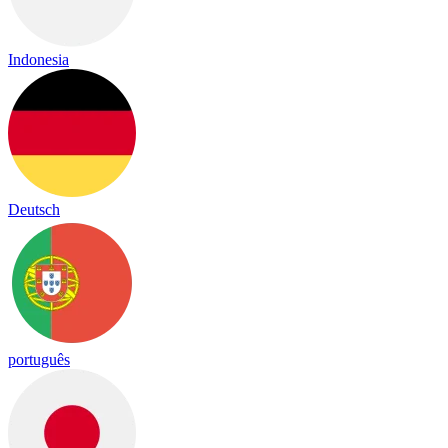
Indonesia
Deutsch
português