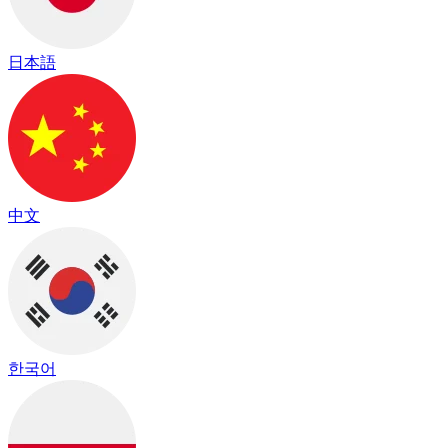
日本語
中文
한국어