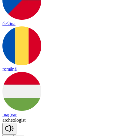
čeština
română
magyar
ar
cheo
lo
gist