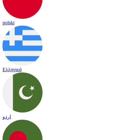
polski
Ελληνικά
اردو