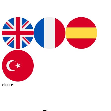
choose