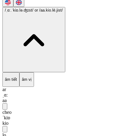
/ˌɑ:.ˈkiɒ.lə.ʤɪst/
or /aa.kio.lē.jist/
âm tiết
âm vị
ar
ˌɑ:
aa
cheo
ˈkiɒ
kio
lo