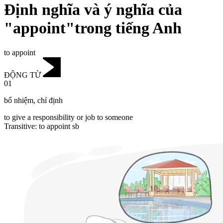
Định nghĩa và ý nghĩa của
"appoint"trong tiếng Anh
to appoint
ĐỘNG TỪ
01
bổ nhiệm
,
chỉ định
to give a responsibility or job to someone
Transitive
:
to appoint
sb