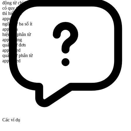
động từ chỉ hành động
có quy tắc
thì hiện tại
appoint
ngôi thứ ba số ít
appoints
hiện tại phân từ
appointing
quá khứ đơn
appointed
quá khứ phân từ
appointed
Các ví dụ