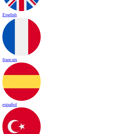
English
français
español