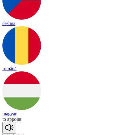
čeština
română
magyar
to
a
ppoint