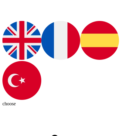
choose