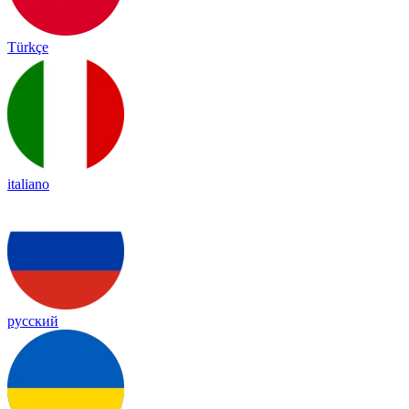
Türkçe
italiano
русский