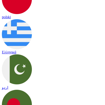
polski
Ελληνικά
اردو