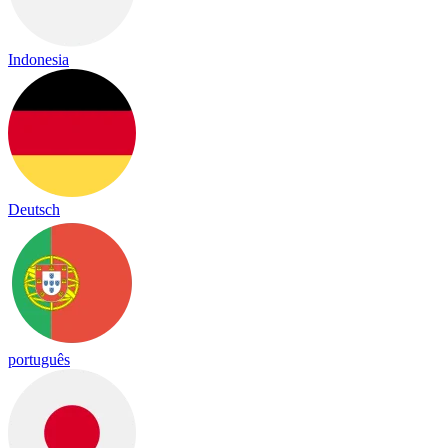
Indonesia
Deutsch
português