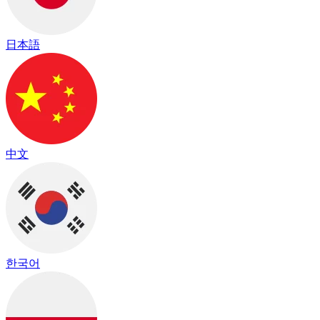
日本語
中文
한국어