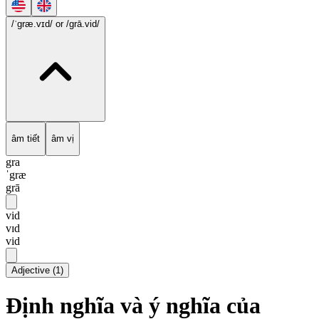
/ˈgræ.vɪd/
or /grā.vid/
âm tiết
âm vị
gra
ˈgræ
grā
vid
vɪd
vid
Adjective
(
1
)
Định nghĩa và ý nghĩa của