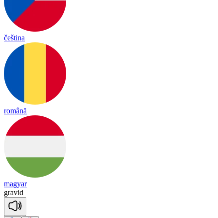
čeština
română
magyar
gra
vid