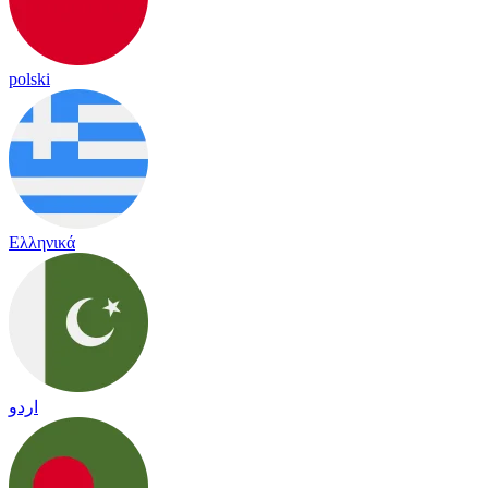
polski
Ελληνικά
اردو