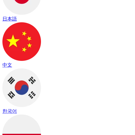
日本語
中文
한국어