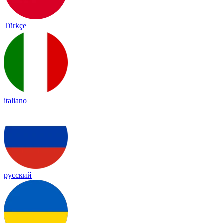
Türkçe
italiano
русский