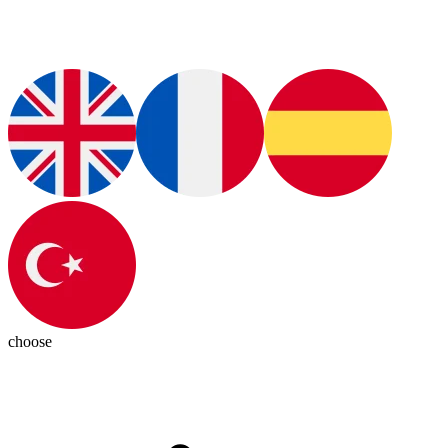
choose