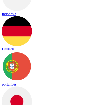
Indonesia
Deutsch
português