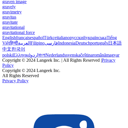
graven image
gravely
gravimetry
gravitas
gravitate
gravitational
gravitational force
English
français
español
Türkçe
italiano
русский
українська
Tiếng
Việt
हिन्दी
العربية
Filipino
فارسی
Indonesia
Deutsch
português
日本語
中文
한국어
polski
Ελληνικά
اردو
বাংলা
Nederlands
svenska
čeština
română
magyar
Copyright © 2024 Langeek Inc. | All Rights Reserved |
Privacy
Policy
Copyright © 2024 Langeek Inc.
All Rights Reserved
Privacy Policy