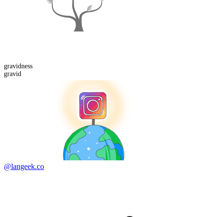
gravid
ness
gravid
@langeek.co