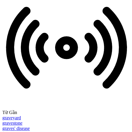
Từ Gần
graveyard
gravestone
graves' disease