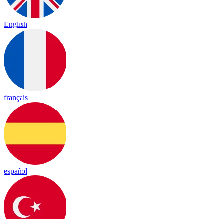
English
français
español