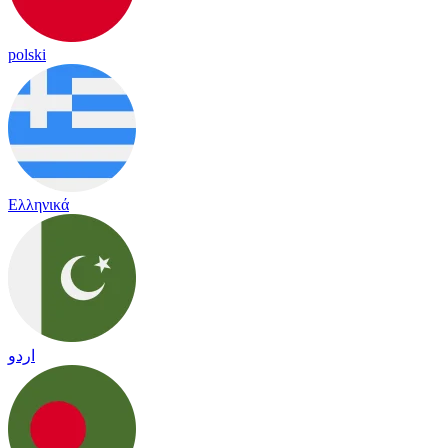
polski
Ελληνικά
اردو