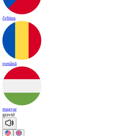
čeština
română
magyar
gra
vid