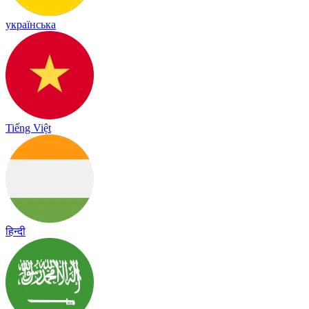
українська
Tiếng Việt
हिन्दी