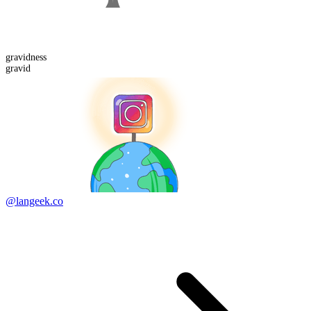
gravid
ness
gravid
@langeek.co