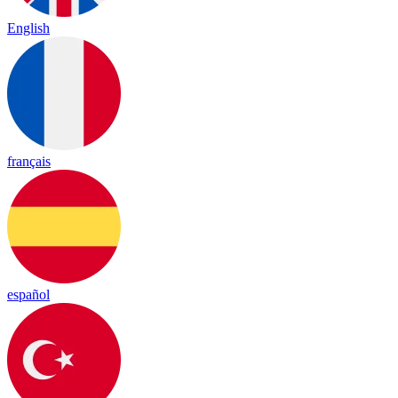
English
français
español