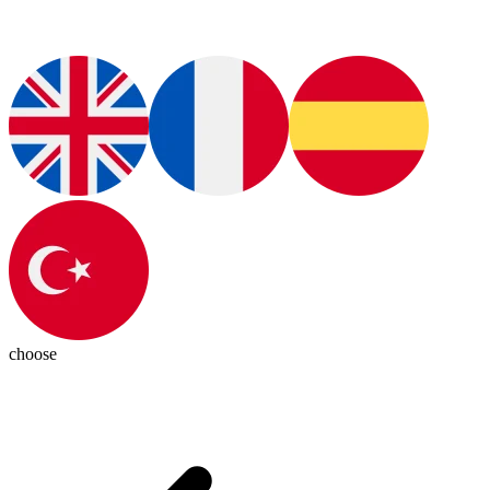
choose