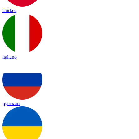
Türkçe
italiano
русский