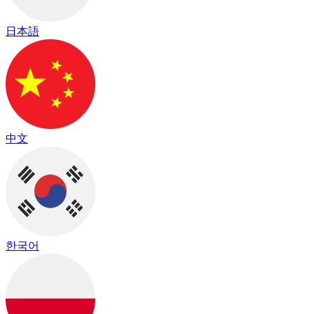
日本語
中文
한국어