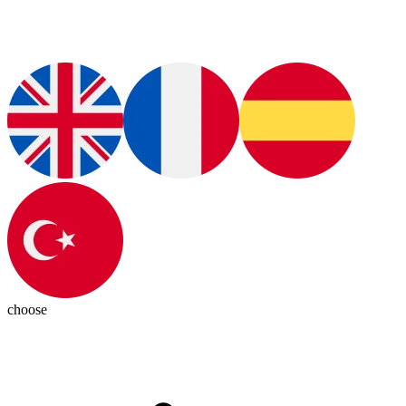
choose