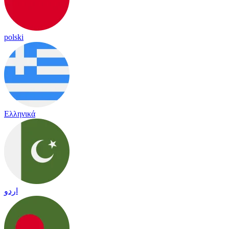
polski
Ελληνικά
اردو