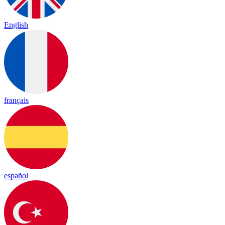
English
français
español