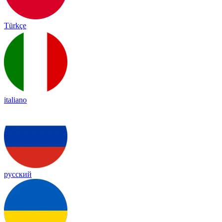
Türkçe
italiano
русский