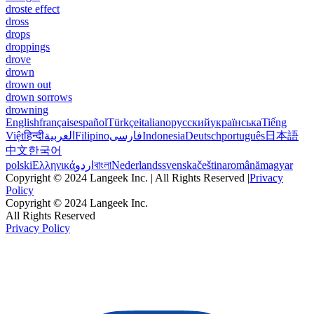
droste effect
dross
drops
droppings
drove
drown
drown out
drown sorrows
drowning
English
français
español
Türkçe
italiano
русский
українська
Tiếng
Việt
हिन्दी
العربية
Filipino
فارسی
Indonesia
Deutsch
português
日本語
中文
한국어
polski
Ελληνικά
اردو
বাংলা
Nederlands
svenska
čeština
română
magyar
Copyright © 2024 Langeek Inc. | All Rights Reserved |
Privacy
Policy
Copyright © 2024 Langeek Inc.
All Rights Reserved
Privacy Policy