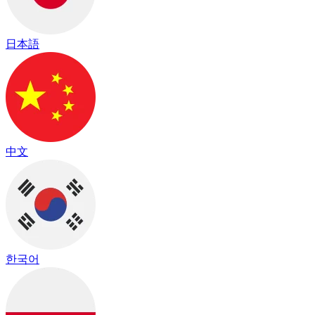
日本語
中文
한국어