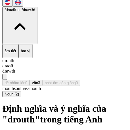
/draʊθ/
or /drawth/
âm tiết
âm vị
drouth
draʊθ
drawth
dễ nhầm lẫn
0
vần
3
phát âm gần giống
0
mouth
south
assmouth
Noun
(
2
)
Định nghĩa và ý nghĩa của
"drouth"trong tiếng Anh