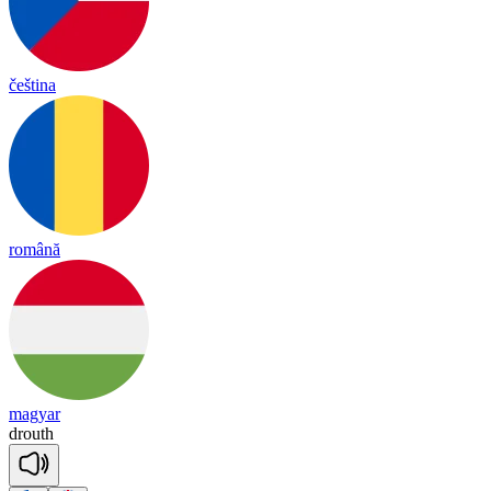
čeština
română
magyar
drouth