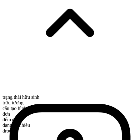
trạng thái hữu sinh
trừu tượng
cấu tạo hình thái
đơn
đếm được
dạng số nhiều
drouths