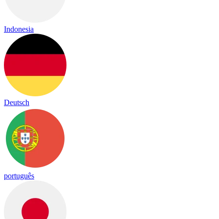
Indonesia
Deutsch
português