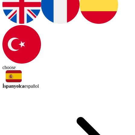
choose
İspanyolca
español