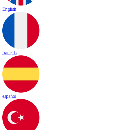
English
français
español