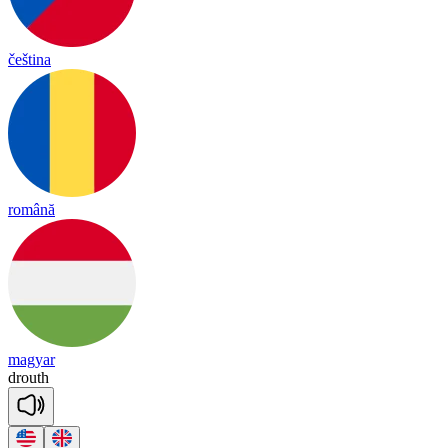
čeština
română
magyar
drouth