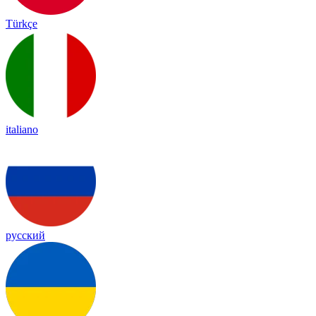
Türkçe
italiano
русский