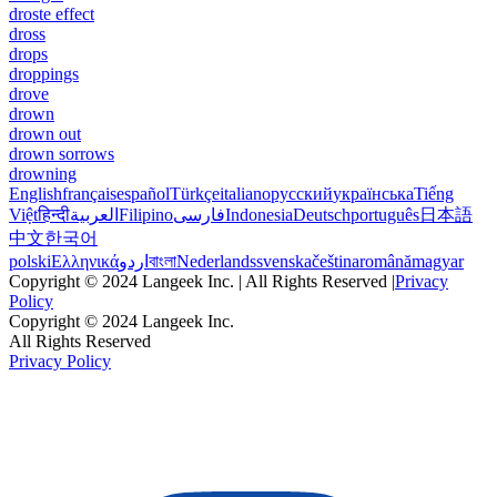
droste effect
dross
drops
droppings
drove
drown
drown out
drown sorrows
drowning
English
français
español
Türkçe
italiano
русский
українська
Tiếng
Việt
हिन्दी
العربية
Filipino
فارسی
Indonesia
Deutsch
português
日本語
中文
한국어
polski
Ελληνικά
اردو
বাংলা
Nederlands
svenska
čeština
română
magyar
Copyright © 2024 Langeek Inc. | All Rights Reserved |
Privacy
Policy
Copyright © 2024 Langeek Inc.
All Rights Reserved
Privacy Policy