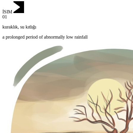
İSIM
01
kuraklık
,
su kıtlığı
a prolonged period of abnormally low rainfall