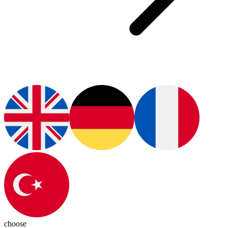
choose