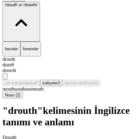
/draʊθ/
or /drawth/
heceler
fonemler
drouth
draʊθ
drawth
sık karıştırılanlar
0
kafiyeler
3
benzer telaffuzlar
0
mouth
south
assmouth
Noun
(
2
)
"drouth"kelimesinin İngilizce
tanımı ve anlamı
Drouth