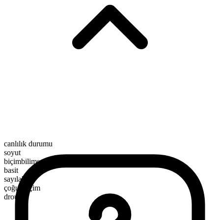
canlılık durumu
soyut
biçimbilimsel yapı
basit
sayılabilir
çoğul biçim
drouths