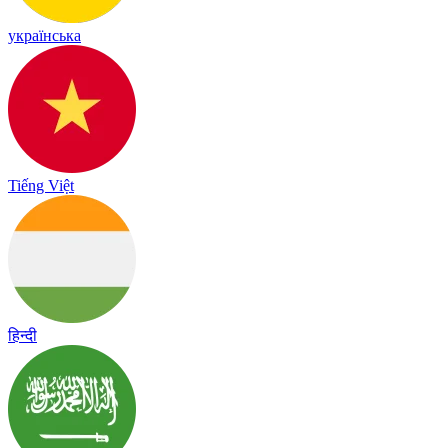
українська
Tiếng Việt
हिन्दी