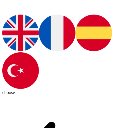
choose