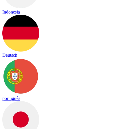
Indonesia
Deutsch
português