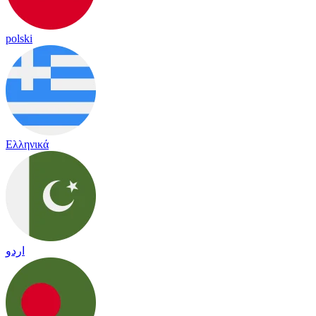
polski
Ελληνικά
اردو