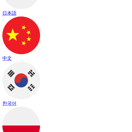
日本語
中文
한국어