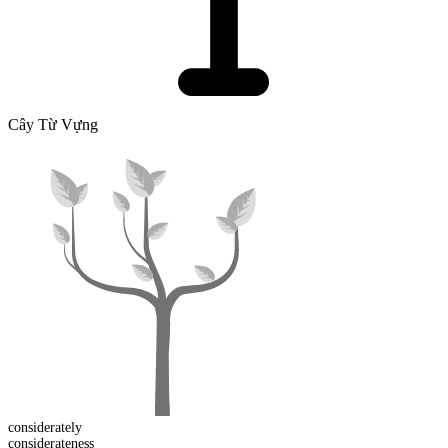
Cây Từ Vựng
considerate
ly
considerate
ness