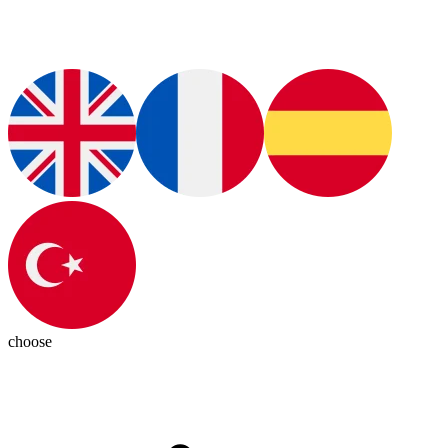
choose