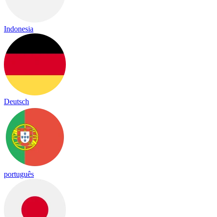
Indonesia
Deutsch
português