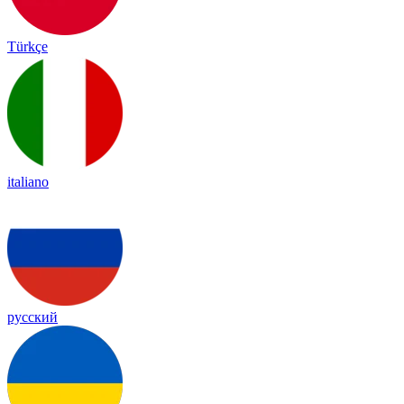
Türkçe
italiano
русский