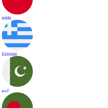
polski
Ελληνικά
اردو