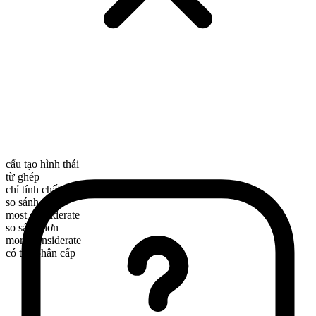
cấu tạo hình thái
từ ghép
chỉ tính chất
so sánh nhất
most considerate
so sánh hơn
more considerate
có thể phân cấp