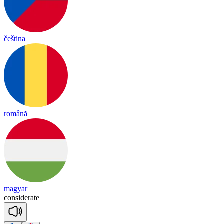
čeština
română
magyar
con
si
de
rate