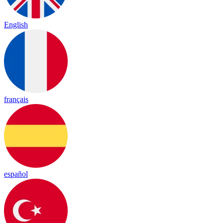
English
français
español