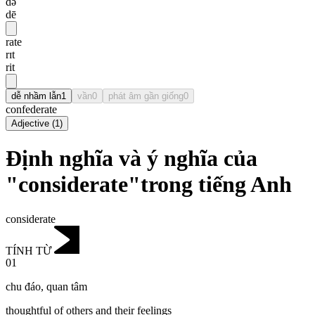
də
dē
rate
rɪt
rit
dễ nhầm lẫn
1
vần
0
phát âm gần giống
0
confederate
Adjective
(
1
)
Định nghĩa và ý nghĩa của
"considerate"trong tiếng Anh
considerate
TÍNH TỪ
01
chu đáo
,
quan tâm
thoughtful of others and their feelings