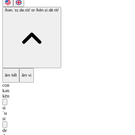
/kən.ˈsɪ.də.rɪt/
or /kēn.si.dē.rit/
âm tiết
âm vị
con
kən
kēn
si
ˈsɪ
si
de