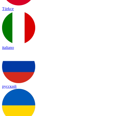
Türkçe
italiano
русский