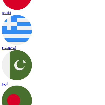
polski
Ελληνικά
اردو