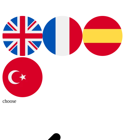
choose