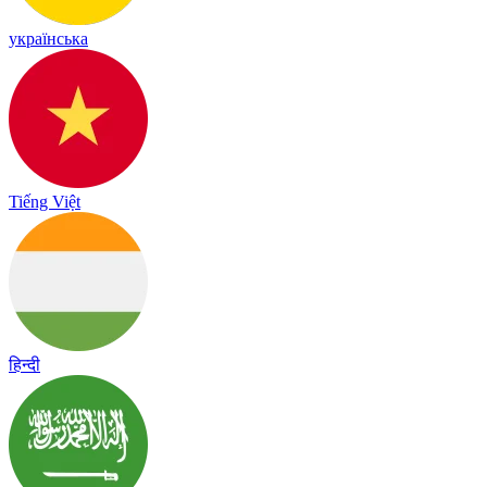
українська
Tiếng Việt
हिन्दी