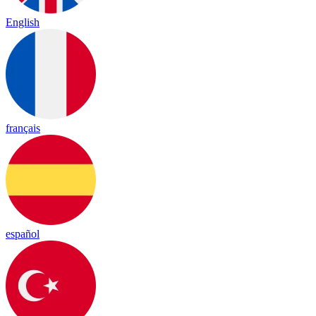
English
français
español