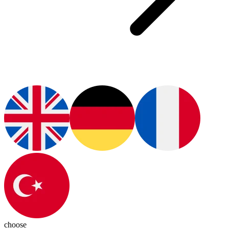
choose