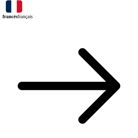
francés
français