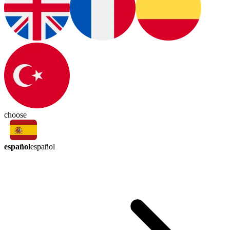
choose
español
español