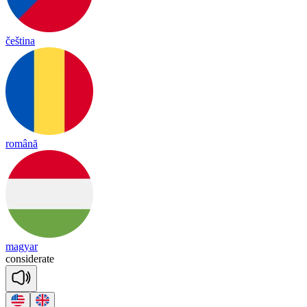
čeština
română
magyar
con
si
de
rate