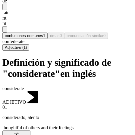
dē
rate
rɪt
rit
confusiones comunes
1
rimas
0
pronunciación similar
0
confederate
Adjective
(
1
)
Definición y significado de
"considerate"en inglés
considerate
ADJETIVO
01
considerado
,
atento
thoughtful of others and their feelings