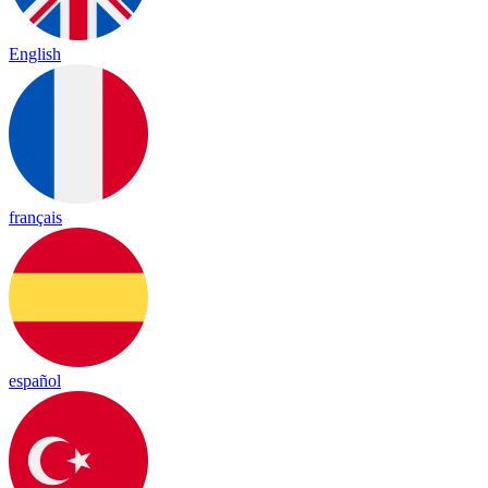
English
français
español