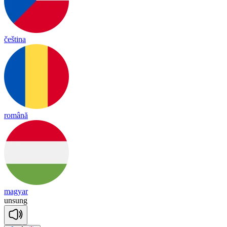
čeština
română
magyar
un
sung