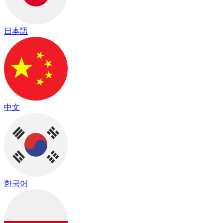
日本語
中文
한국어