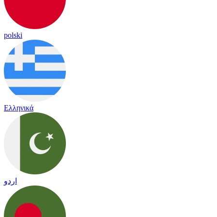
polski
Ελληνικά
اردو