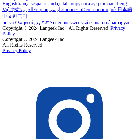
English
français
español
Türkçe
italiano
русский
українська
Tiếng
Việt
हिन्दी
العربية
Filipino
فارسی
Indonesia
Deutsch
português
日本語
中文
한국어
polski
Ελληνικά
اردو
বাংলা
Nederlands
svenska
čeština
română
magyar
Copyright © 2024 Langeek Inc. | All Rights Reserved |
Privacy
Policy
Copyright © 2024 Langeek Inc.
All Rights Reserved
Privacy Policy