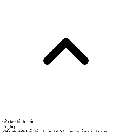
cấu tạo hình thái
02
từ ghép
không được biết đến
,
không được công nhận xứng đáng
chỉ tính chất