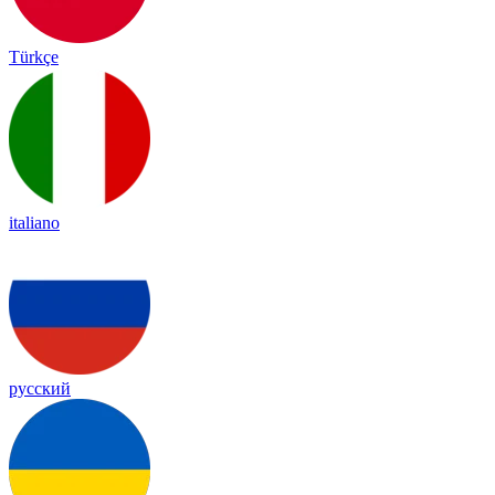
Türkçe
italiano
русский