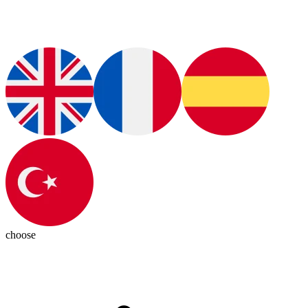
choose