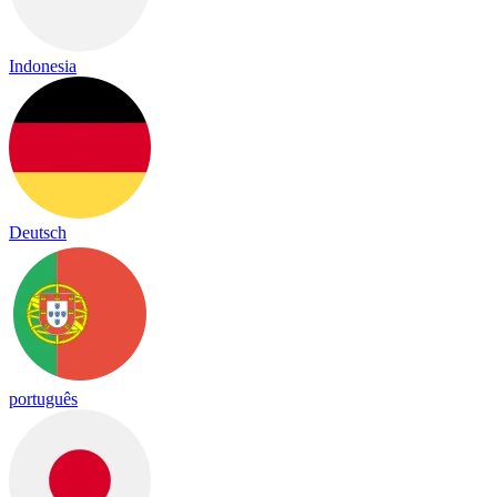
Indonesia
Deutsch
português