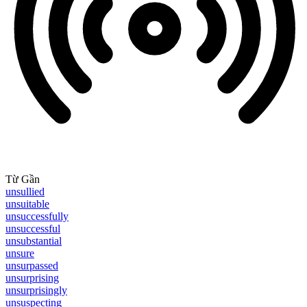
Từ Gần
unsullied
unsuitable
unsuccessfully
unsuccessful
unsubstantial
unsure
unsurpassed
unsurprising
unsurprisingly
unsuspecting