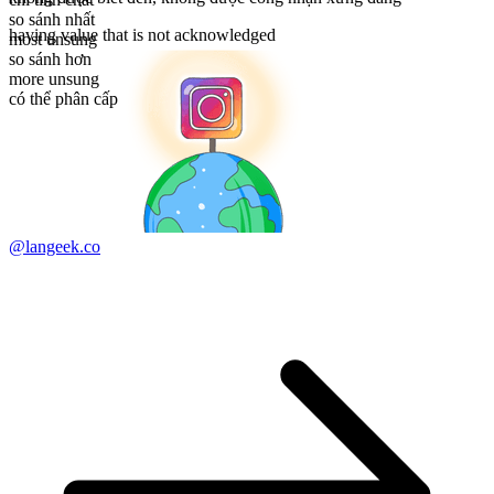
so sánh nhất
having value that is not acknowledged
most unsung
so sánh hơn
more unsung
có thể phân cấp
@langeek.co