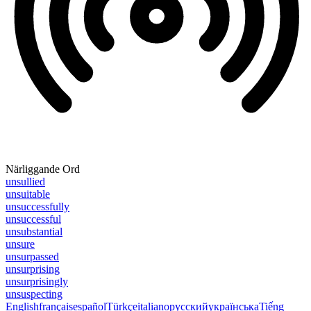
Närliggande Ord
unsullied
unsuitable
unsuccessfully
unsuccessful
unsubstantial
unsure
unsurpassed
unsurprising
unsurprisingly
unsuspecting
English
français
español
Türkçe
italiano
русский
українська
Tiếng