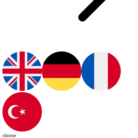
choose