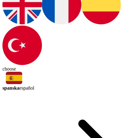
choose
spanska
español