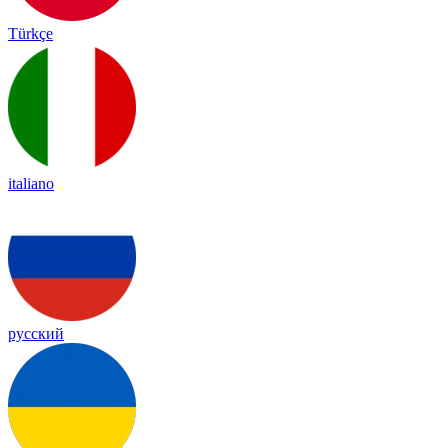
Türkçe
italiano
русский