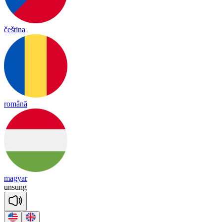
čeština
română
magyar
un
sung