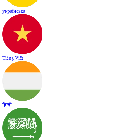
українська
Tiếng Việt
हिन्दी