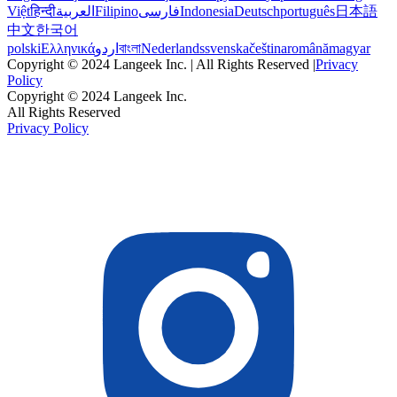
Việt
हिन्दी
العربية
Filipino
فارسی
Indonesia
Deutsch
português
日本語
中文
한국어
polski
Ελληνικά
اردو
বাংলা
Nederlands
svenska
čeština
română
magyar
Copyright © 2024 Langeek Inc. | All Rights Reserved |
Privacy
Policy
Copyright © 2024 Langeek Inc.
All Rights Reserved
Privacy Policy