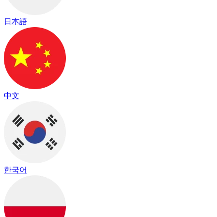
日本語
中文
한국어