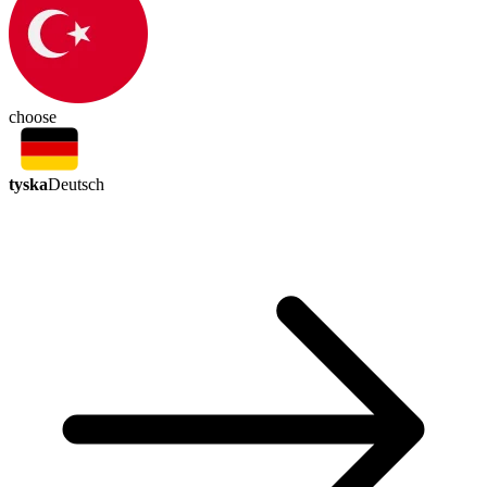
choose
tyska
Deutsch