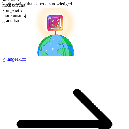
having value that is not acknowledged
most unsung
komparativ
more unsung
graderbart
@langeek.co