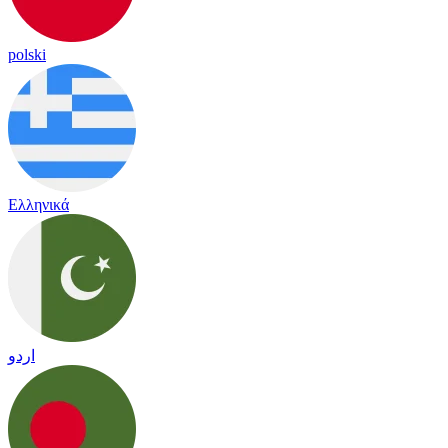
polski
Ελληνικά
اردو