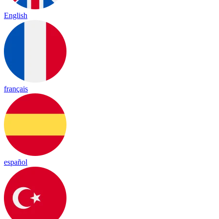
English
français
español