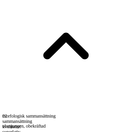
morfologisk sammansättning
02
sammansättning
obesjungen
,
obekräftad
kvalitativt
superlativ