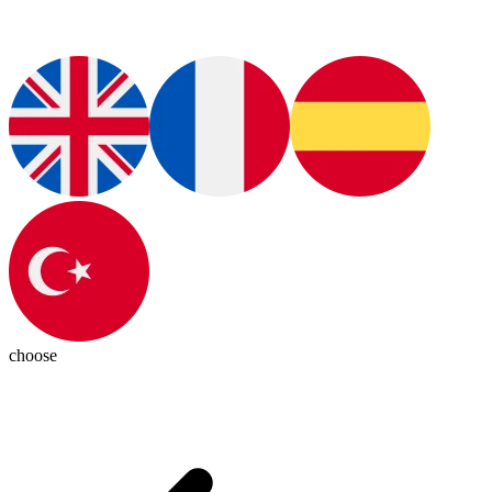
choose