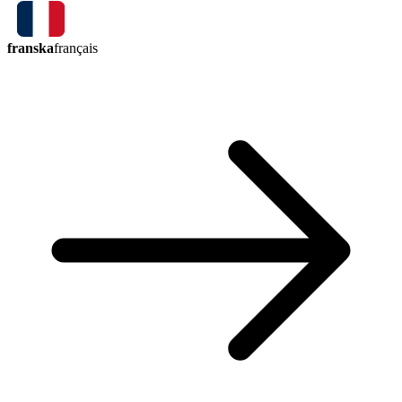
franska
français