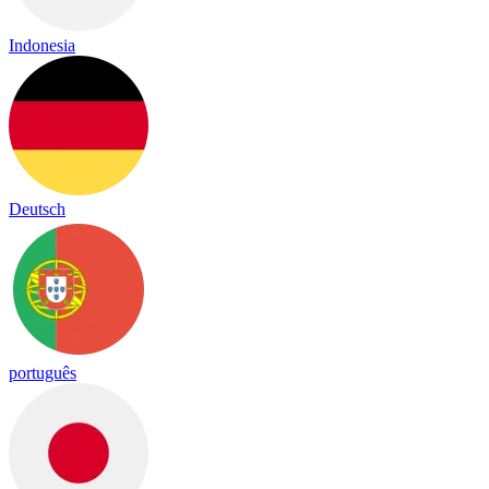
Indonesia
Deutsch
português