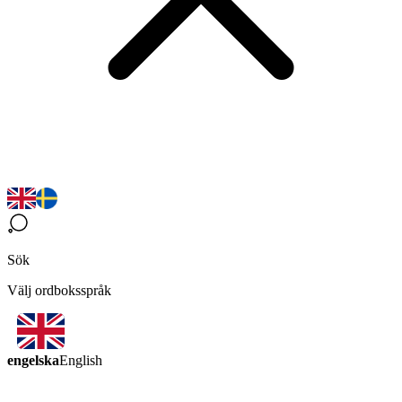
Sök
Välj ordboksspråk
engelska
English