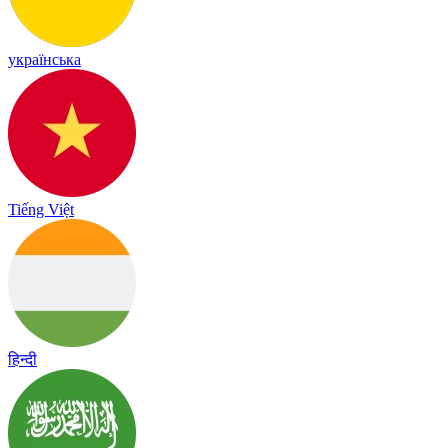
українська
Tiếng Việt
हिन्दी