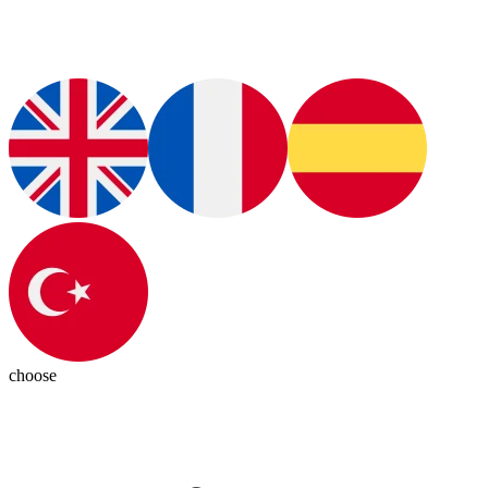
choose