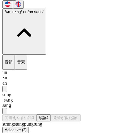
/ʌn.ˈsʌng/
or /an.sang/
音節
音素
un
ʌn
an
sung
ˈsʌng
sang
間違えやすい語
0
韻語
4
発音が似た語
0
strung
stung
pung
rung
Adjective
(
2
)