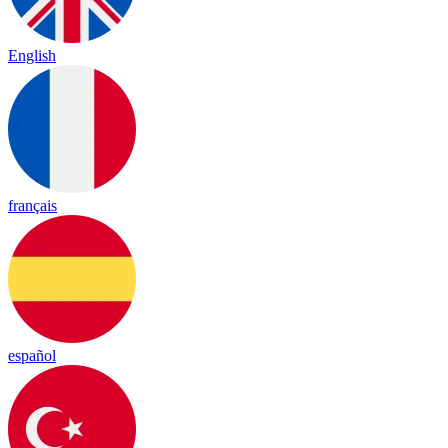
English
français
español