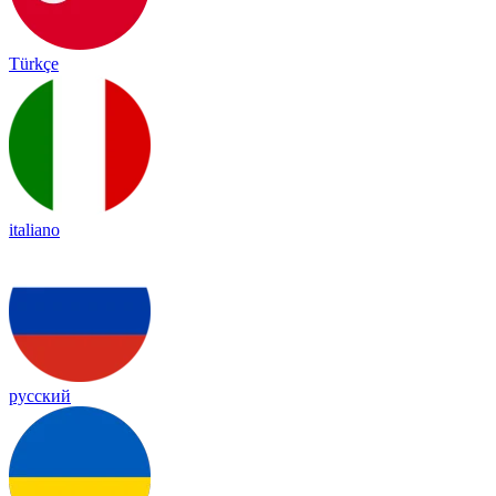
Türkçe
italiano
русский