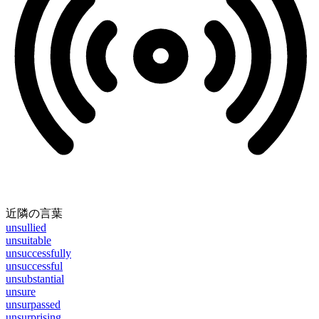
近隣の言葉
unsullied
unsuitable
unsuccessfully
unsuccessful
unsubstantial
unsure
unsurpassed
unsurprising