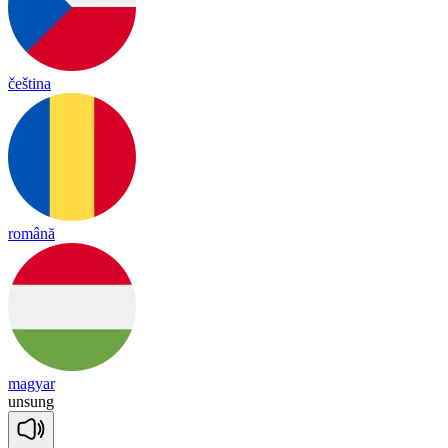
čeština
română
magyar
un
sung