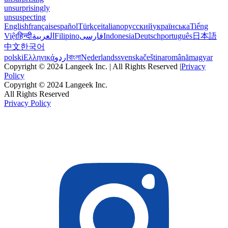
unsurprisingly
unsuspecting
English
français
español
Türkçe
italiano
русский
українська
Tiếng
Việt
हिन्दी
العربية
Filipino
فارسی
Indonesia
Deutsch
português
日本語
中文
한국어
polski
Ελληνικά
اردو
বাংলা
Nederlands
svenska
čeština
română
magyar
Copyright © 2024 Langeek Inc. | All Rights Reserved |
Privacy
Policy
Copyright © 2024 Langeek Inc.
All Rights Reserved
Privacy Policy