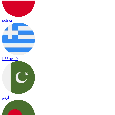
polski
Ελληνικά
اردو