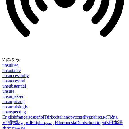
নিকটবর্তী শব্দ
unsullied
unsuitable
unsuccessfully
unsuccessful
unsubstantial
unsure
unsurpassed
unsurprising
unsurprisingly
unsuspecting
English
français
español
Türkçe
italiano
русский
українська
Tiếng
Việt
हिन्दी
العربية
Filipino
فارسی
Indonesia
Deutsch
português
日本語
中文
한국어