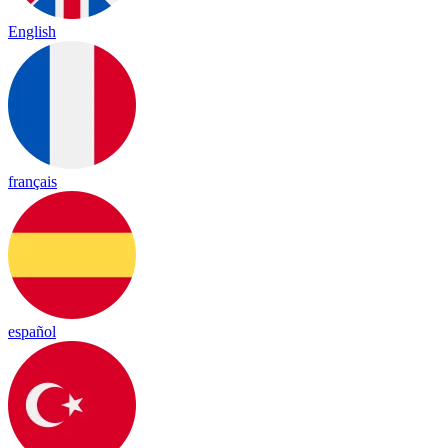
English
français
español