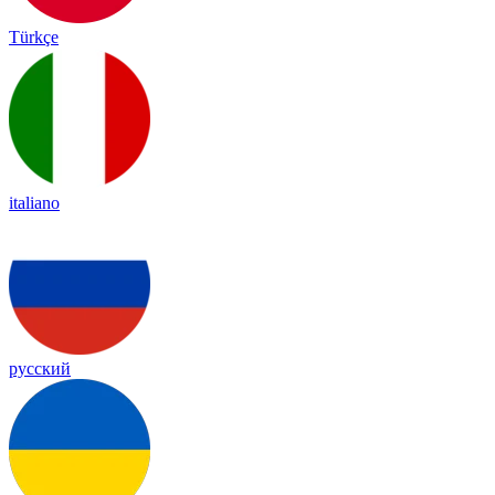
Türkçe
italiano
русский