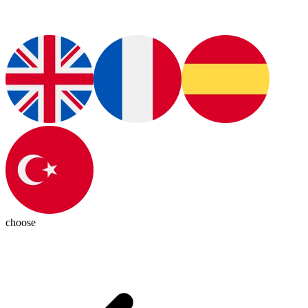
choose