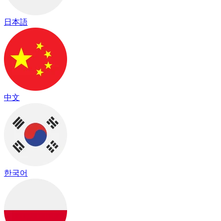
日本語
中文
한국어