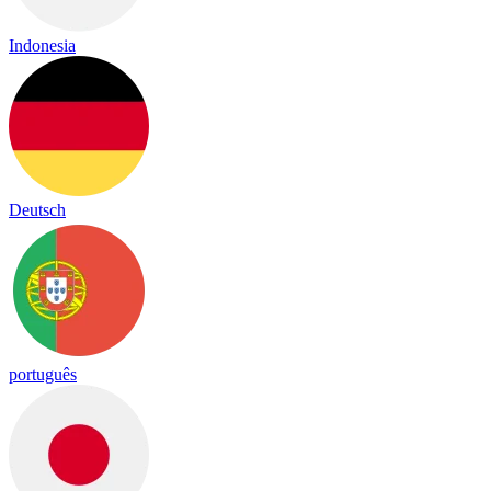
Indonesia
Deutsch
português