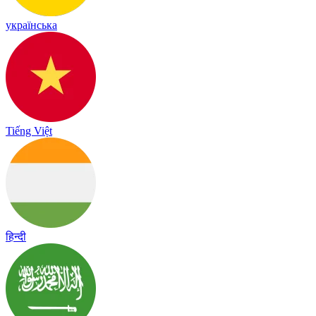
українська
Tiếng Việt
हिन्दी