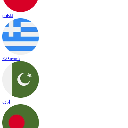
polski
Ελληνικά
اردو