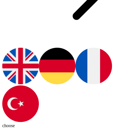
choose