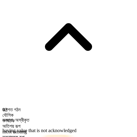
রূপগত গঠন
02
যৌগিক
অজানা
,
অস্বীকৃত
গুণবাচক
অতিশয় রূপ
having value that is not acknowledged
most unsung