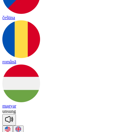
čeština
română
magyar
un
sung