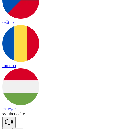
čeština
română
magyar
syn
the
tica
lly