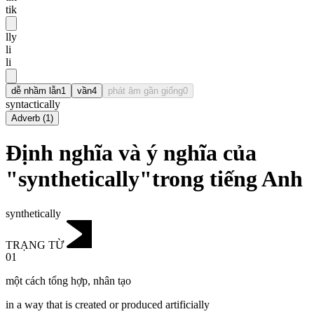
tik
lly
li
li
dễ nhầm lẫn
1
vần
4
phát âm gần giống
0
syntactically
Adverb
(
1
)
Định nghĩa và ý nghĩa của
"synthetically"trong tiếng Anh
synthetically
TRẠNG TỪ
01
một cách tổng hợp
,
nhân tạo
in a way that is created or produced artificially