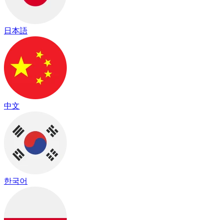
日本語
中文
한국어