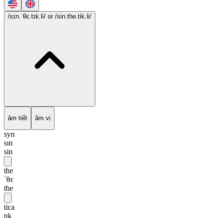
/sɪn.ˈθɛ.tɪk.li/
or /sin.the.tik.li/
âm tiết
âm vị
syn
sɪn
sin
the
ˈθɛ
the
tica
tɪk