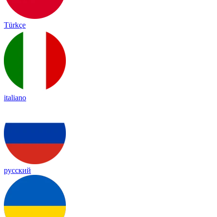
Türkçe
italiano
русский