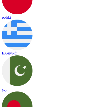
polski
Ελληνικά
اردو