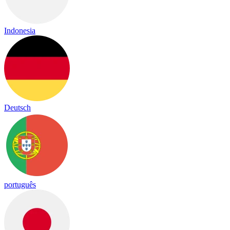
Indonesia
Deutsch
português