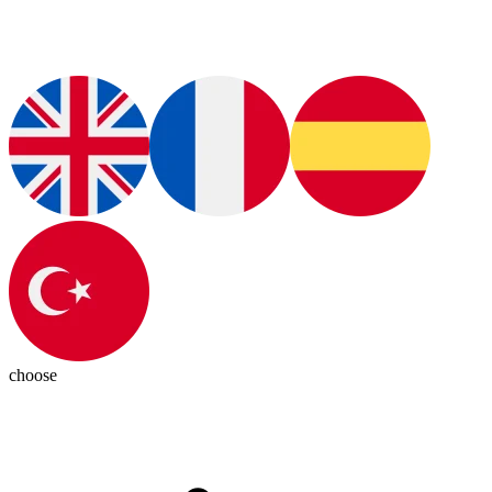
choose