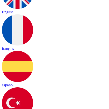
English
français
español