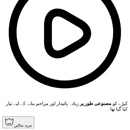
کپڑے کو
مصنوعی طور پر
زیادہ پائیدار اور مزاحم بنانے کے لیے تیار
کیا گیا تھا۔
مزید مثالیں