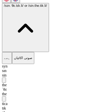
/sɪn.ˈθɛ.tɪk.li/
or /sin.the.tik.li/
صوتی اکائیاں
ہجے
syn
sɪn
sin
the
ˈθɛ
the
tica
tɪk