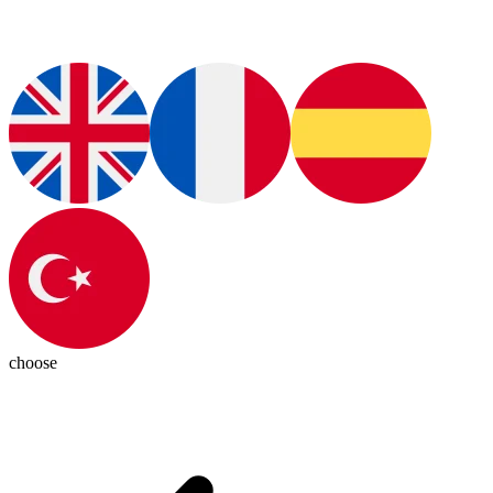
choose