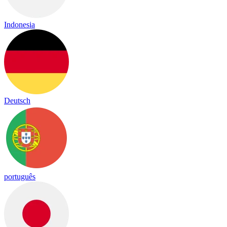
Indonesia
Deutsch
português