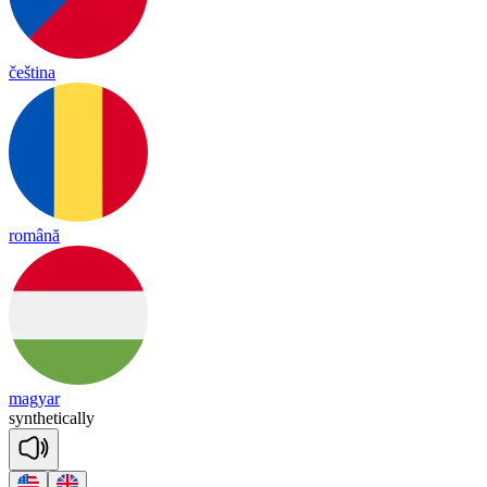
čeština
română
magyar
syn
the
tica
lly