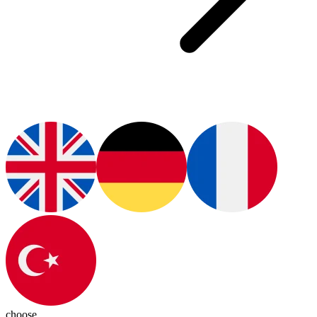
choose