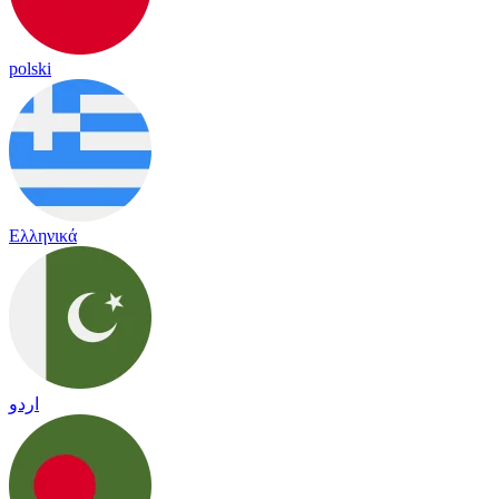
polski
Ελληνικά
اردو