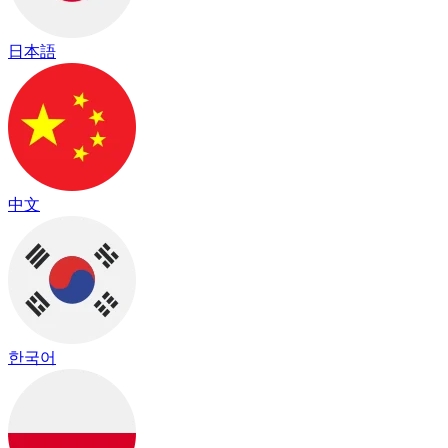
日本語
中文
한국어