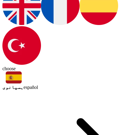
choose
ہسپانوی
español