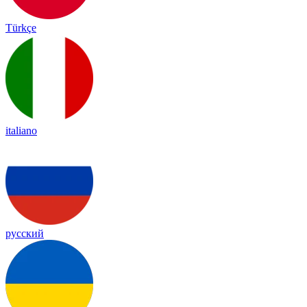
Türkçe
italiano
русский