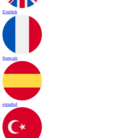
English
français
español