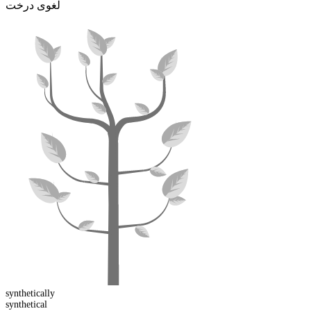
لغوی درخت
synthetical
ly
synthetic
al