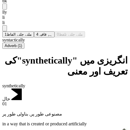
tik
lly
li
li
1
ملتے جلتے الفاظ
4
ہم قافیہ
0
ملتے جلتے تلفظ
syntactically
Adverb
(
1
)
انگریزی میں "synthetically"کی
تعریف اور معنی
synthetically
حال
01
بناوٹی طور پر
,
مصنوعی طور پر
in a way that is created or produced artificially