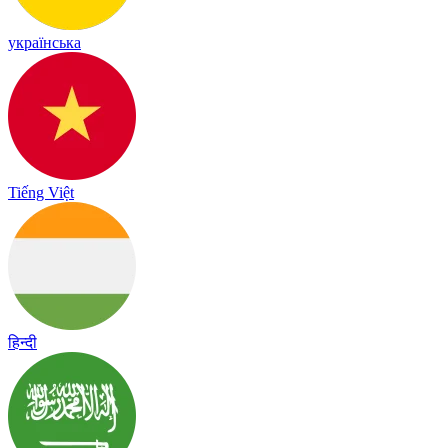
українська
Tiếng Việt
हिन्दी