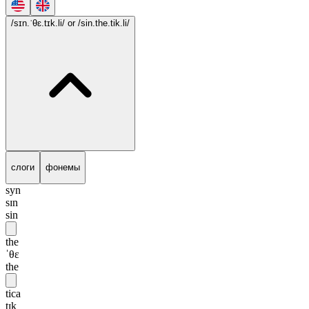
/sɪn.ˈθɛ.tɪk.li/
or /sin.the.tik.li/
слоги
фонемы
syn
sɪn
sin
the
ˈθɛ
the
tica
tɪk