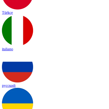
Türkçe
italiano
русский