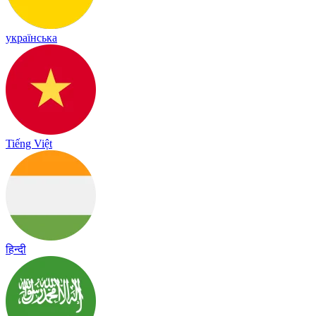
українська
Tiếng Việt
हिन्दी