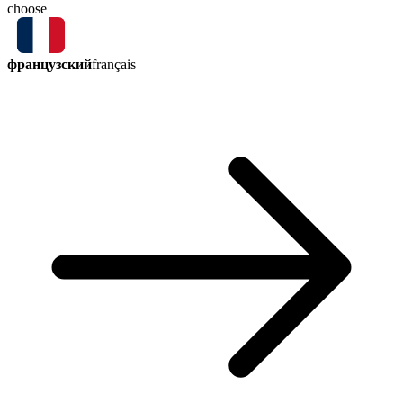
choose
французский
français