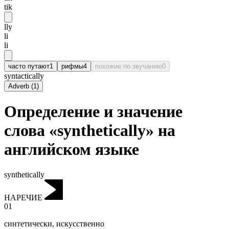
tik
lly
li
li
часто путают
1
рифмы
4
похожие по звучанию
0
syntactically
Adverb
(
1
)
Определение и значение
слова «synthetically» на
английском языке
synthetically
НАРЕЧИЕ
01
синтетически
,
искусственно