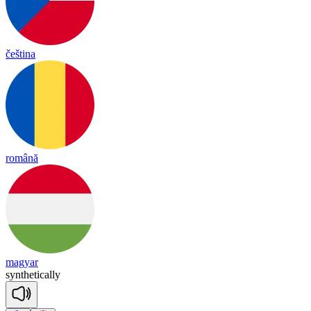
čeština
română
magyar
syn
the
tica
lly