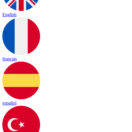
English
français
español