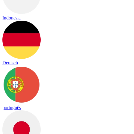
Indonesia
Deutsch
português