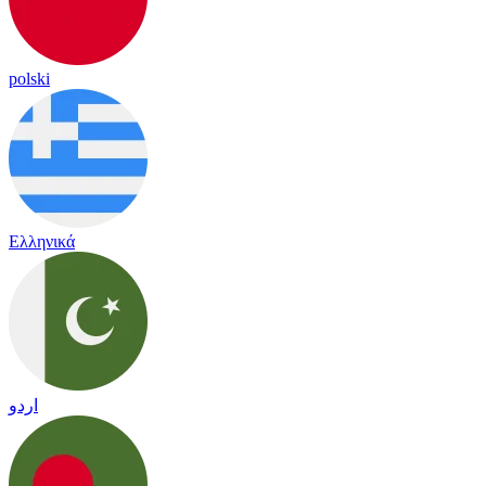
polski
Ελληνικά
اردو