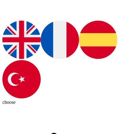
choose