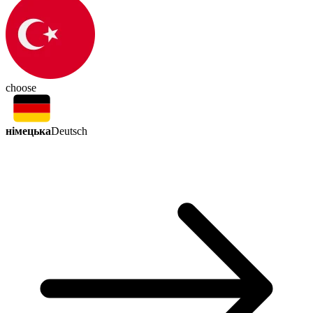
choose
німецька
Deutsch