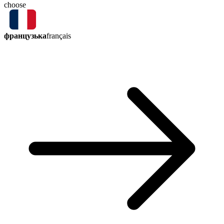
choose
французька
français