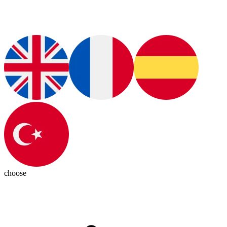
choose