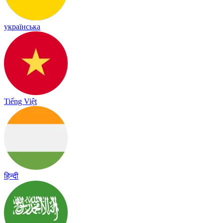
українська
Tiếng Việt
हिन्दी