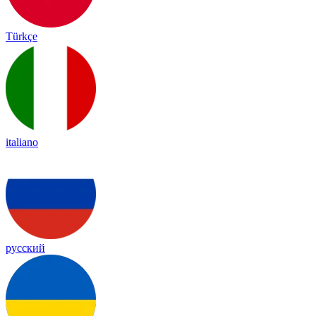
Türkçe
italiano
русский