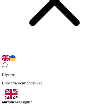
Шукати
Виберіть мову словника
англійська
English