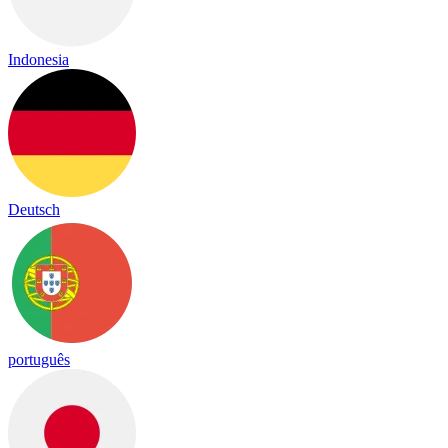
Indonesia
Deutsch
português