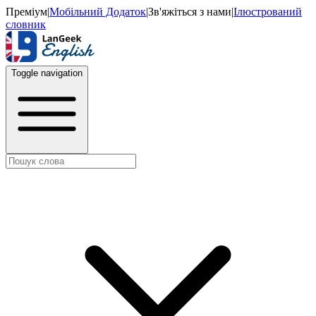
Преміум
|
Мобільний Додаток
|
Зв'яжіться з нами
|
Ілюстрований
словник
Toggle navigation