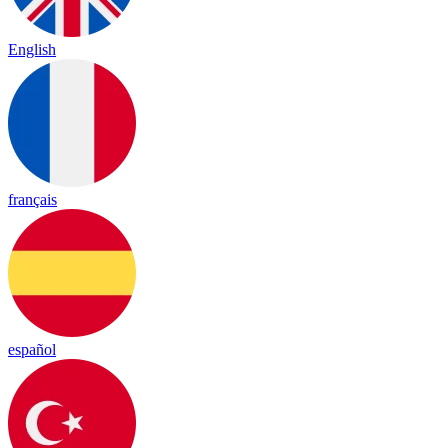
English
français
español