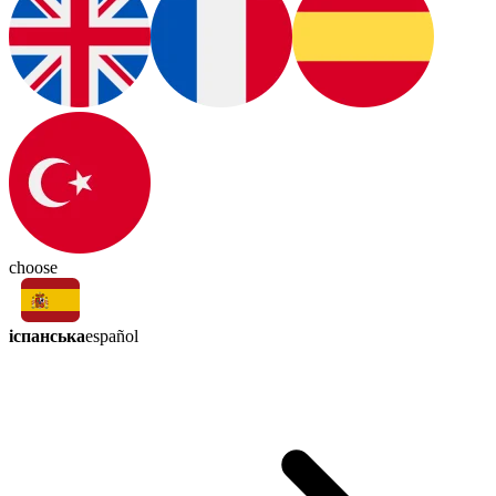
choose
іспанська
español