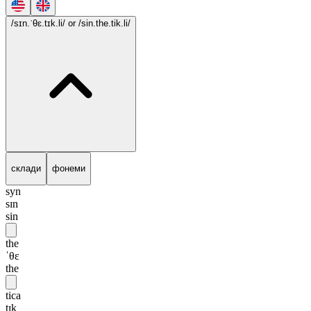
/sɪn.ˈθɛ.tɪk.li/
or /sin.the.tik.li/
склади
фонеми
syn
sɪn
sin
the
ˈθɛ
the
tica
tɪk