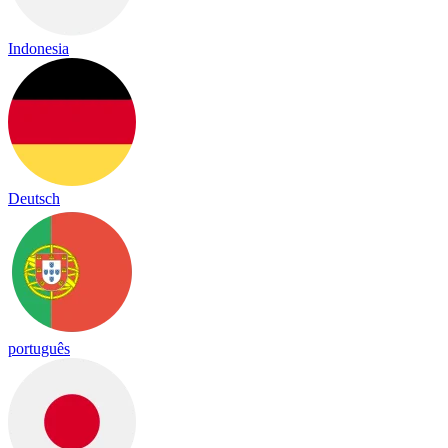
Indonesia
Deutsch
português