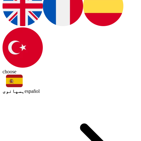
choose
ہسپانوی
español