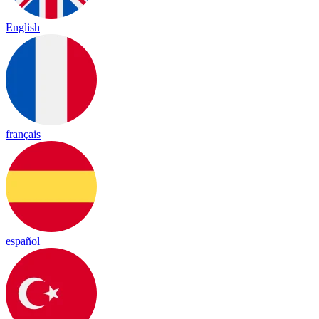
English
français
español