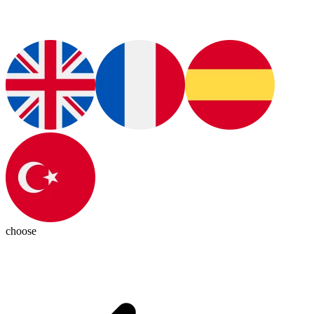
choose