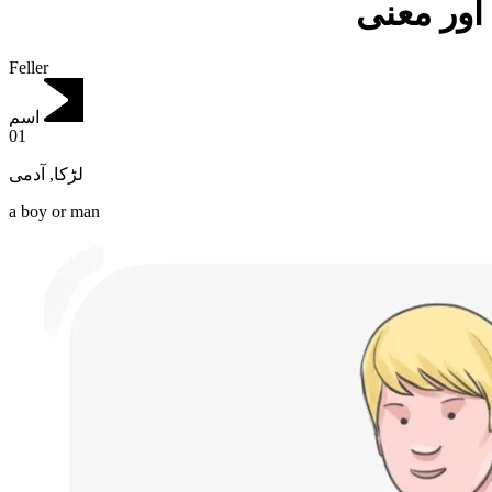
اور معنی
Feller
اسم
01
آدمی
,
لڑکا
a boy or man