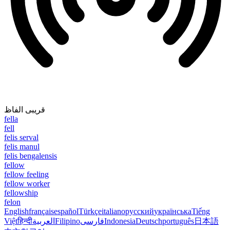
قریبی الفاظ
fella
fell
felis serval
felis manul
felis bengalensis
fellow
fellow feeling
fellow worker
fellowship
felon
English
français
español
Türkçe
italiano
русский
українська
Tiếng
Việt
हिन्दी
العربية
Filipino
فارسی
Indonesia
Deutsch
português
日本語