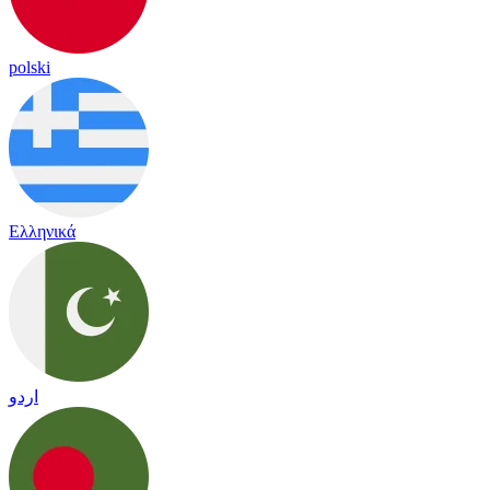
polski
Ελληνικά
اردو