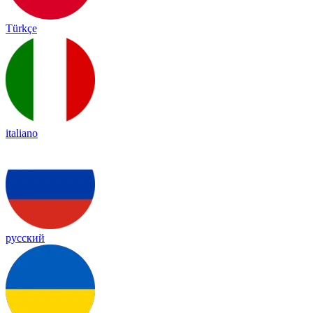
Türkçe
italiano
русский