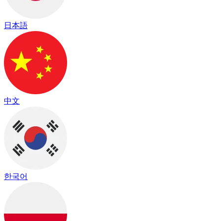
日本語
中文
한국어