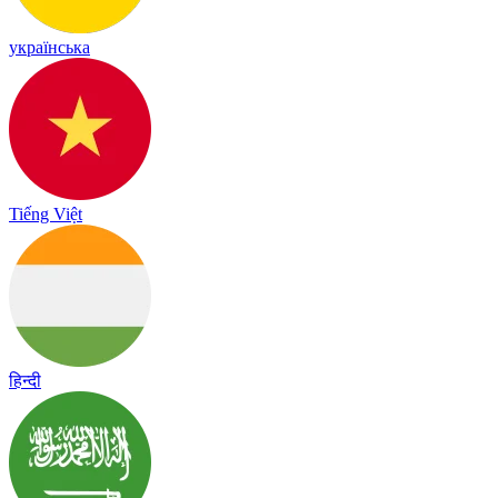
українська
Tiếng Việt
हिन्दी