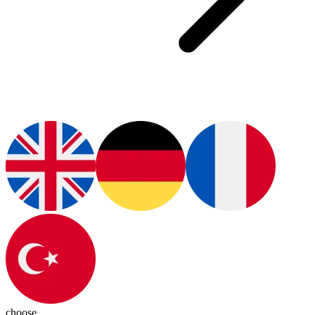
choose