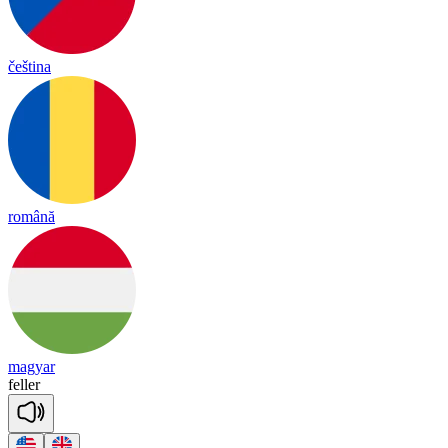
čeština
română
magyar
fe
ller