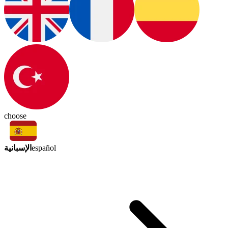
choose
الإسبانية
español