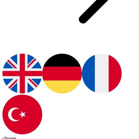
choose