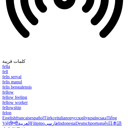
كلمات قريبة
fella
fell
felis serval
felis manul
felis bengalensis
fellow
fellow feeling
fellow worker
fellowship
felon
English
français
español
Türkçe
italiano
русский
українська
Tiếng
Việt
हिन्दी
العربية
Filipino
فارسی
Indonesia
Deutsch
português
日本語