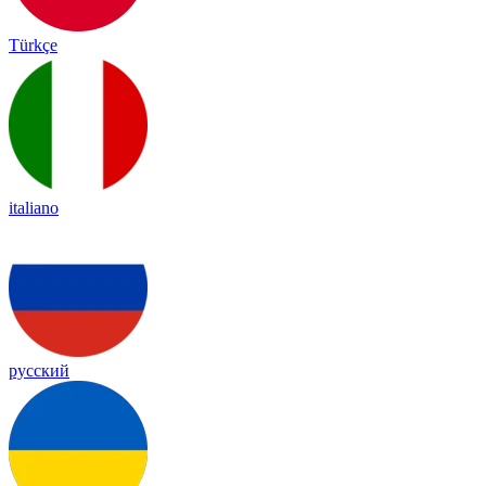
Türkçe
italiano
русский