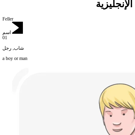
الإنجليزية
Feller
اسم
01
رجل
,
شاب
a boy or man