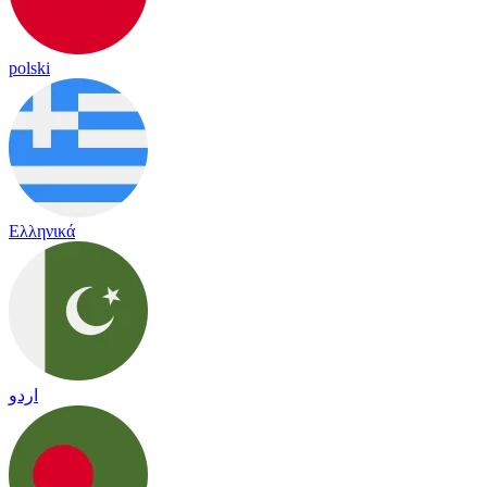
polski
Ελληνικά
اردو