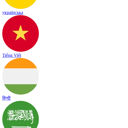
українська
Tiếng Việt
हिन्दी