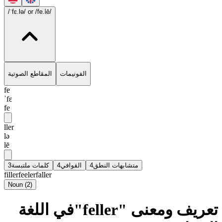
/ˈfɛ.lə/
or /fe.lē/
الفونيمات
المقاطع الصوتية
fe
ˈfɛ
fe
ller
lə
lē
3
كلمات ملتبسة
4
القوافي
4
متشابهات النطق
filler
feeler
faller
Noun
(
2
)
تعريف ومعنى "feller"في اللغة