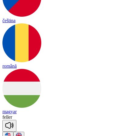
čeština
română
magyar
fe
ller