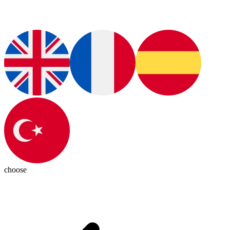
choose