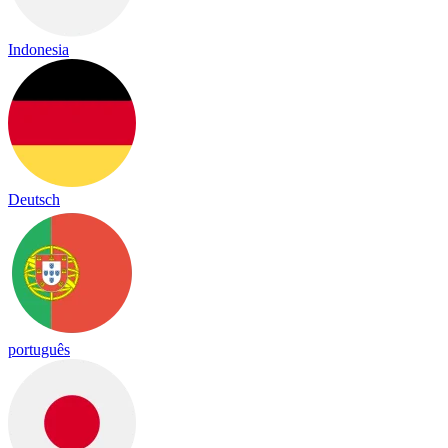
Indonesia
Deutsch
português