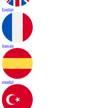
English
français
español