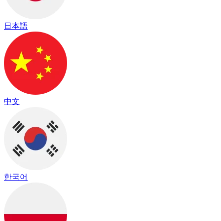
日本語
中文
한국어