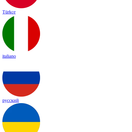
Türkçe
italiano
русский