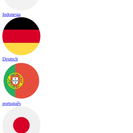
Indonesia
Deutsch
português