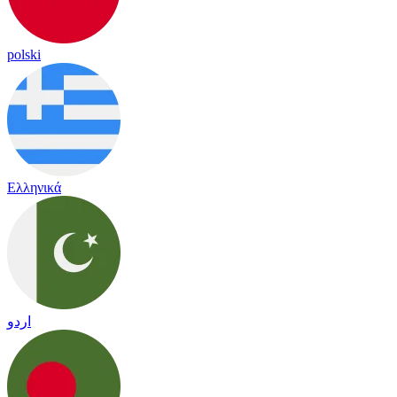
polski
Ελληνικά
اردو