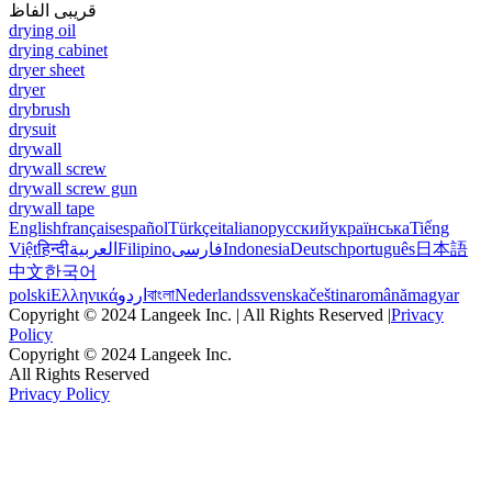
قریبی الفاظ
drying oil
drying cabinet
dryer sheet
dryer
drybrush
drysuit
drywall
drywall screw
drywall screw gun
drywall tape
English
français
español
Türkçe
italiano
русский
українська
Tiếng
Việt
हिन्दी
العربية
Filipino
فارسی
Indonesia
Deutsch
português
日本語
中文
한국어
polski
Ελληνικά
اردو
বাংলা
Nederlands
svenska
čeština
română
magyar
Copyright © 2024 Langeek Inc. | All Rights Reserved |
Privacy
Policy
Copyright © 2024 Langeek Inc.
All Rights Reserved
Privacy Policy