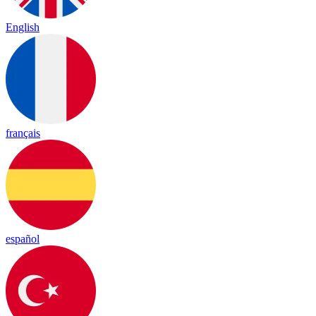
English
français
español