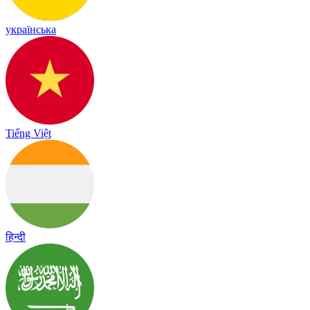
українська
Tiếng Việt
हिन्दी