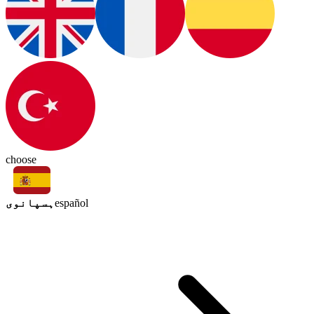
choose
ہسپانوی
español