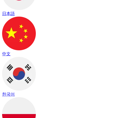
日本語
中文
한국어