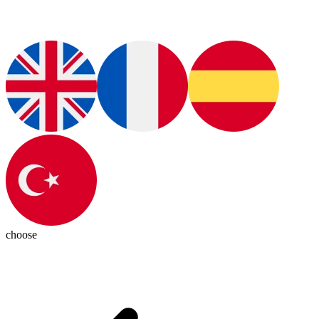
choose