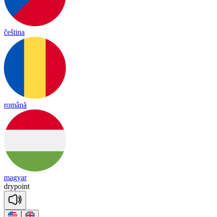
čeština
română
magyar
dry
point