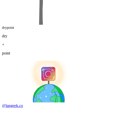
drypoint
dry
+
point
@langeek.co