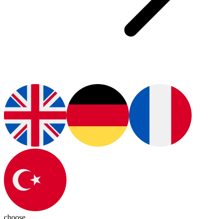
choose