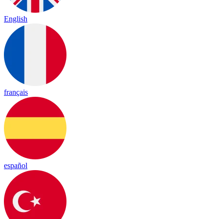
English
français
español