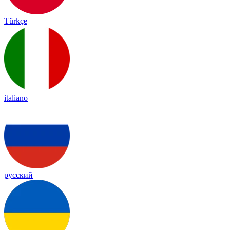
Türkçe
italiano
русский