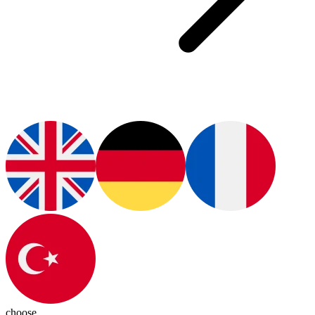
choose