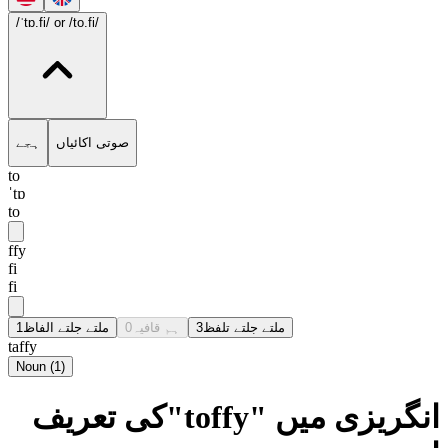
/ˈtɒ.fi/
or /to.fi/
صوتی اکائیاں
ہجے
to
ˈtɒ
to
ffy
fi
fi
1
ملتے جلتے الفاظ
0
ہم قافیہ
3
ملتے جلتے تلفظ
taffy
Noun
(
1
)
انگریزی میں "toffy"کی تعریف