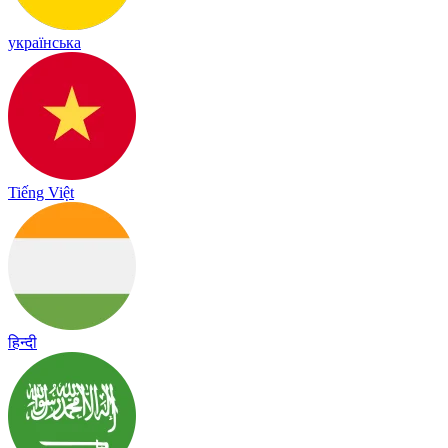
українська
Tiếng Việt
हिन्दी