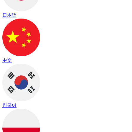
日本語
中文
한국어