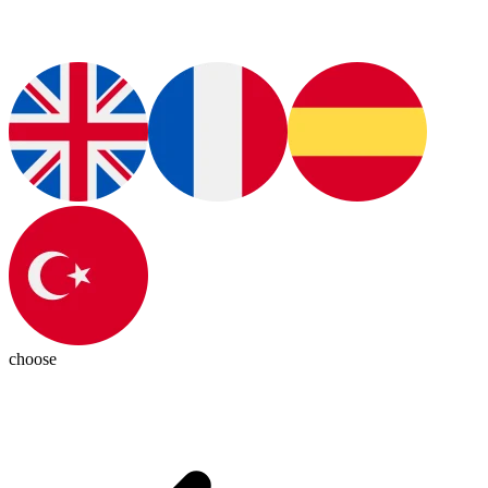
choose