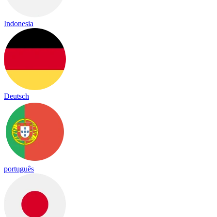
Indonesia
Deutsch
português