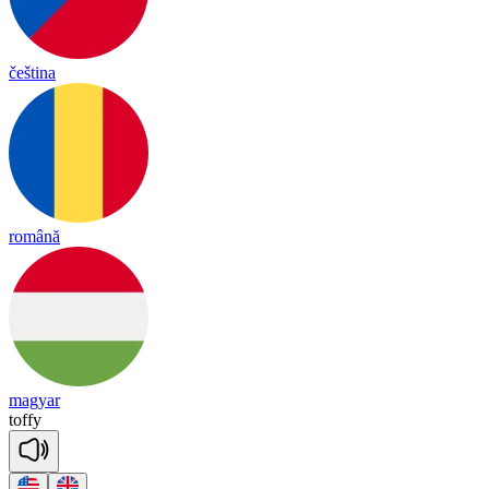
čeština
română
magyar
to
ffy