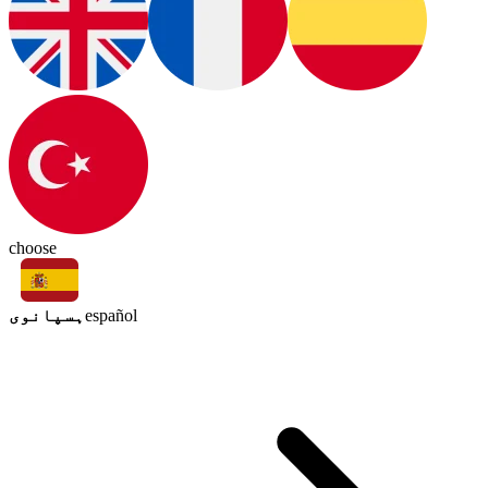
choose
ہسپانوی
español