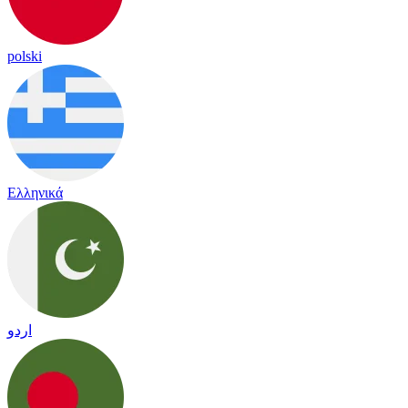
polski
Ελληνικά
اردو