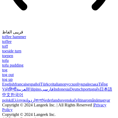
قریبی الفاظ
toffee hammer
toffee
toff
toeside turn
toepen
tofu
tofu pudding
tog
tog out
tog up
English
français
español
Türkçe
italiano
русский
українська
Tiếng
Việt
हिन्दी
العربية
Filipino
فارسی
Indonesia
Deutsch
português
日本語
中文
한국어
polski
Ελληνικά
اردو
বাংলা
Nederlands
svenska
čeština
română
magyar
Copyright © 2024 Langeek Inc. | All Rights Reserved |
Privacy
Policy
Copyright © 2024 Langeek Inc.