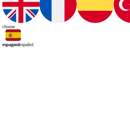
choose
espagnol
español