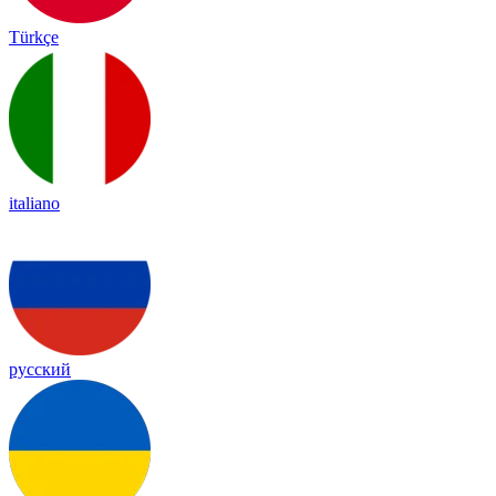
Türkçe
italiano
русский