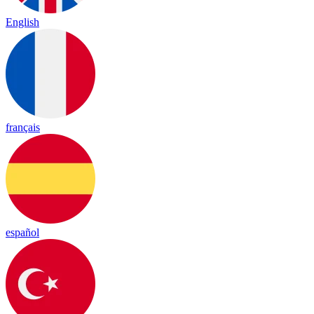
English
français
español