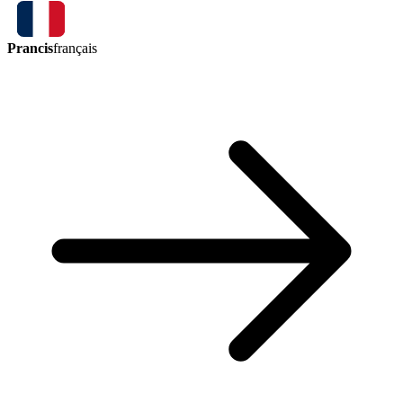
Prancis
français