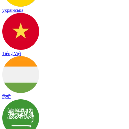
українська
Tiếng Việt
हिन्दी