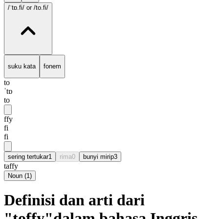
/ˈtɒ.fi/
or /to.fi/
suku kata
fonem
to
ˈtɒ
to
ffy
fi
fi
sering tertukar
1
rima
0
bunyi mirip
3
taffy
Noun
(
1
)
Definisi dan arti dari
"toffy"dalam bahasa Inggris