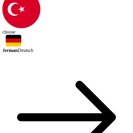
choose
Jerman
Deutsch