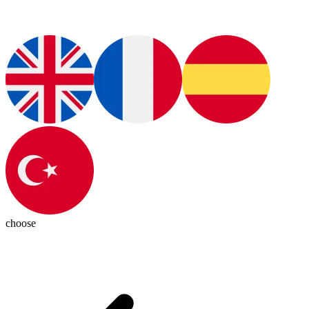
choose