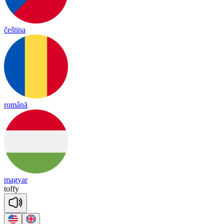
čeština
română
magyar
to
ffy