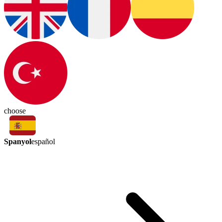
choose
Spanyol
español