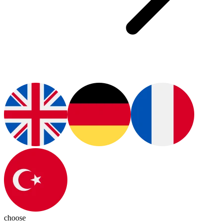
choose