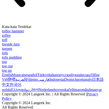
Kata-kata Terdekat
toffee hammer
toffee
toff
toeside turn
toepen
tofu
tofu pudding
tog
tog out
tog up
English
français
español
Türkçe
italiano
русский
українська
Tiếng
Việt
हिन्दी
العربية
Filipino
فارسی
Indonesia
Deutsch
português
日本語
中文
한국어
polski
Ελληνικά
اردو
বাংলা
Nederlands
svenska
čeština
română
magyar
Copyright © 2024 Langeek Inc. | All Rights Reserved |
Privacy
Policy
Copyright © 2024 Langeek Inc.
All Rights Reserved