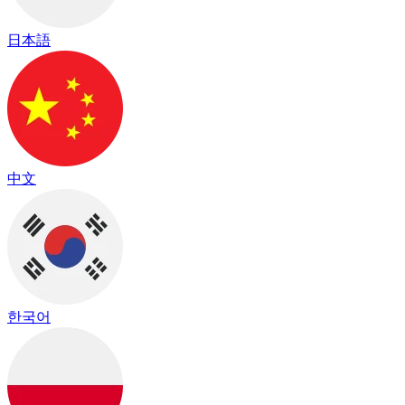
日本語
中文
한국어