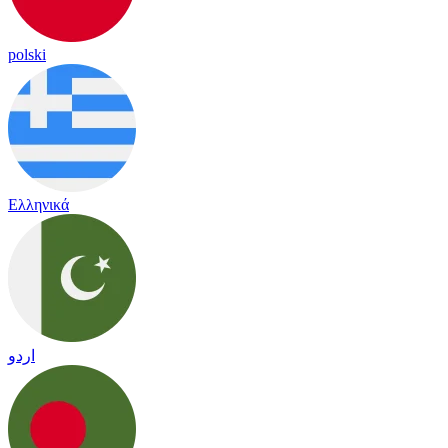
polski
Ελληνικά
اردو