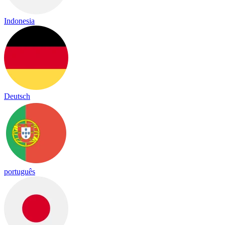
Indonesia
Deutsch
português