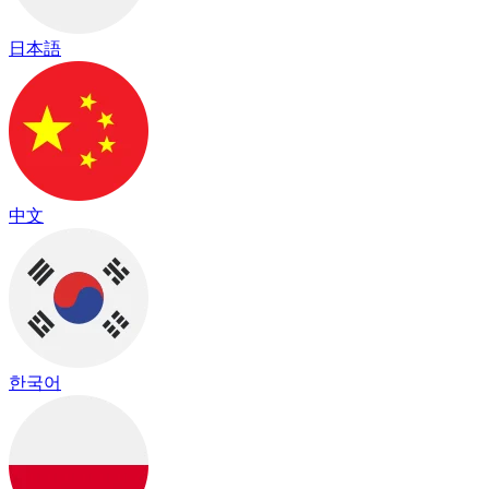
日本語
中文
한국어