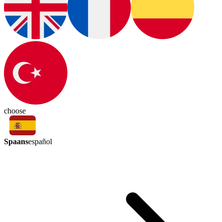
choose
Spaans
español