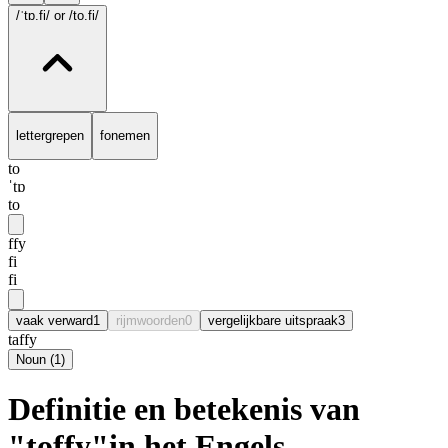
/ˈtɒ.fi/
or /to.fi/
lettergrepen
fonemen
to
ˈtɒ
to
ffy
fi
fi
vaak verward
1
rijmwoorden
0
vergelijkbare uitspraak
3
taffy
Noun
(
1
)
Definitie en betekenis van
"toffy"in het Engels