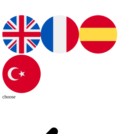
choose