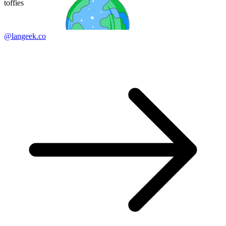
toffies
@langeek.co