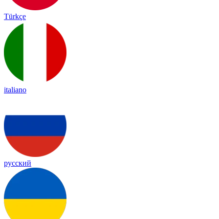
Türkçe
italiano
русский