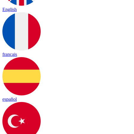
English
français
español