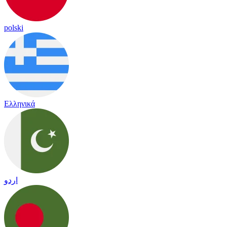
polski
Ελληνικά
اردو