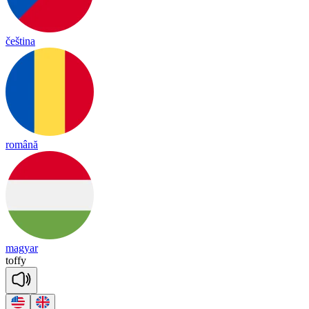
čeština
română
magyar
to
ffy