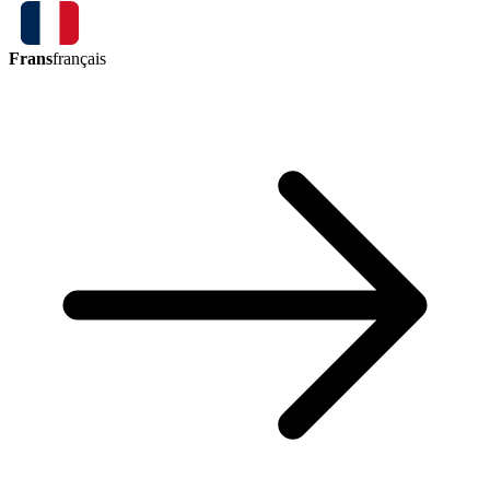
Frans
français