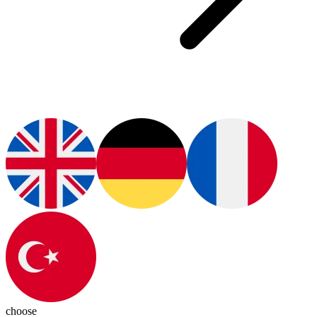
choose