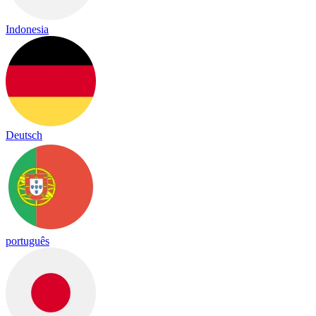
Indonesia
Deutsch
português