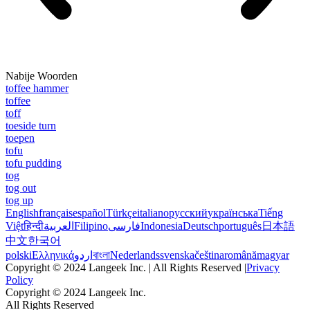
Nabije Woorden
toffee hammer
toffee
toff
toeside turn
toepen
tofu
tofu pudding
tog
tog out
tog up
English
français
español
Türkçe
italiano
русский
українська
Tiếng
Việt
हिन्दी
العربية
Filipino
فارسی
Indonesia
Deutsch
português
日本語
中文
한국어
polski
Ελληνικά
اردو
বাংলা
Nederlands
svenska
čeština
română
magyar
Copyright © 2024 Langeek Inc. | All Rights Reserved |
Privacy
Policy
Copyright © 2024 Langeek Inc.
All Rights Reserved