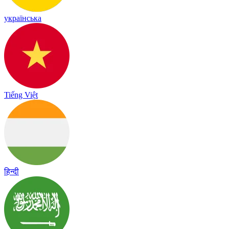
українська
Tiếng Việt
हिन्दी