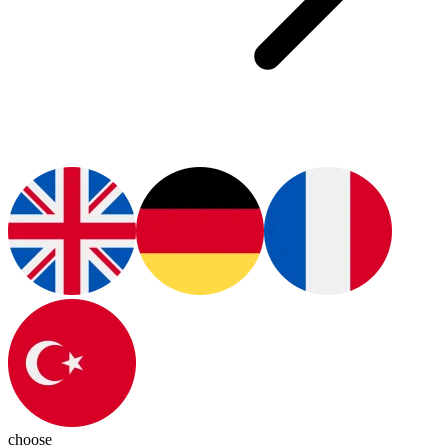
choose