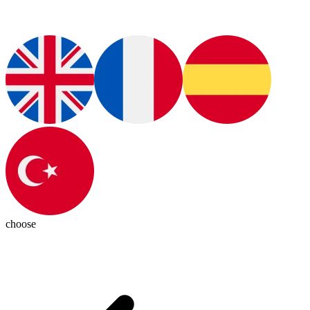
choose