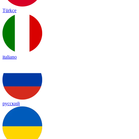
Türkçe
italiano
русский