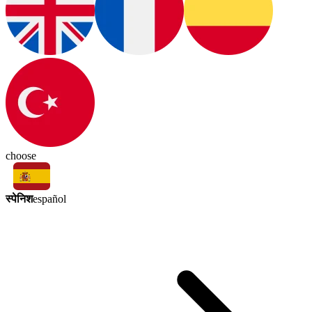
choose
स्पेनिश
español