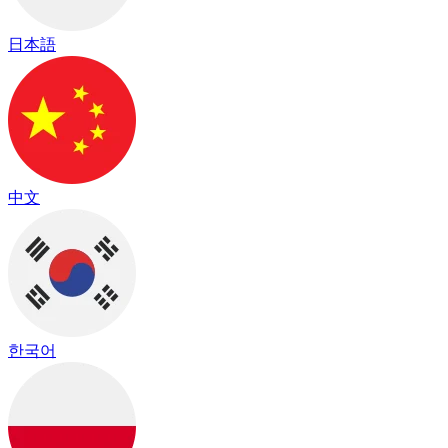
日本語
中文
한국어