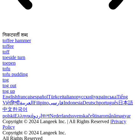
निकटवर्ती शब्द
toffee hammer
toffee
toff
toeside turn
toepen
tofu
tofu pudding
tog
tog out
tog up
English
français
español
Türkçe
italiano
русский
українська
Tiếng
Việt
हिन्दी
العربية
Filipino
فارسی
Indonesia
Deutsch
português
日本語
中文
한국어
polski
Ελληνικά
اردو
বাংলা
Nederlands
svenska
čeština
română
magyar
Copyright © 2024 Langeek Inc. | All Rights Reserved |
Privacy
Policy
Copyright © 2024 Langeek Inc.
All Rights Reserved