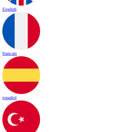
English
français
español