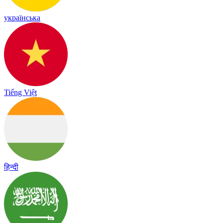
українська
Tiếng Việt
हिन्दी