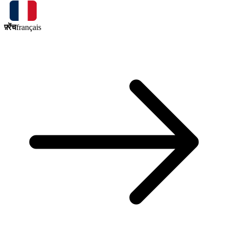
फ़्रेंच
français