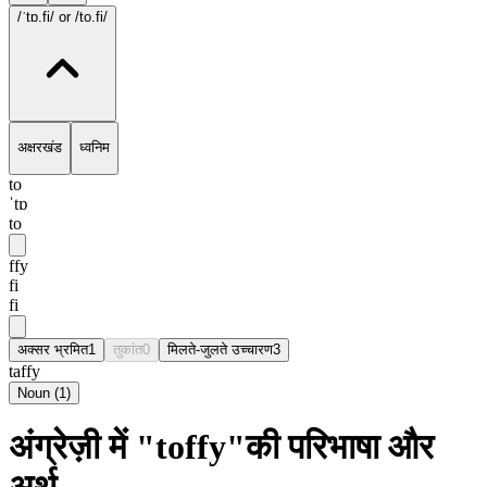
/ˈtɒ.fi/
or /to.fi/
अक्षरखंड
ध्वनिम
to
ˈtɒ
to
ffy
fi
fi
अक्सर भ्रमित
1
तुकांत
0
मिलते-जुलते उच्चारण
3
taffy
Noun
(
1
)
अंग्रेज़ी में "toffy"की परिभाषा और