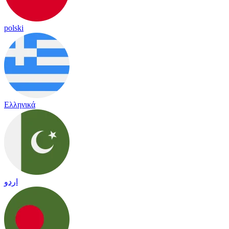
polski
Ελληνικά
اردو