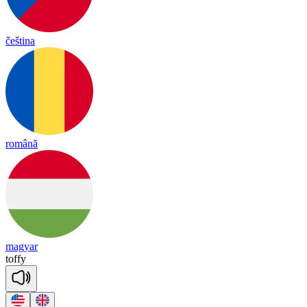
čeština
română
magyar
to
ffy