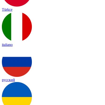
Türkçe
italiano
русский