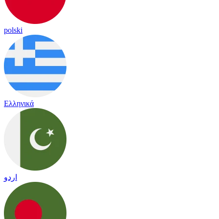
polski
Ελληνικά
اردو