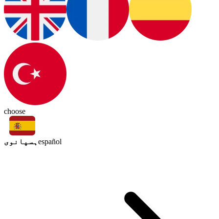
choose
ہسپانوی
español