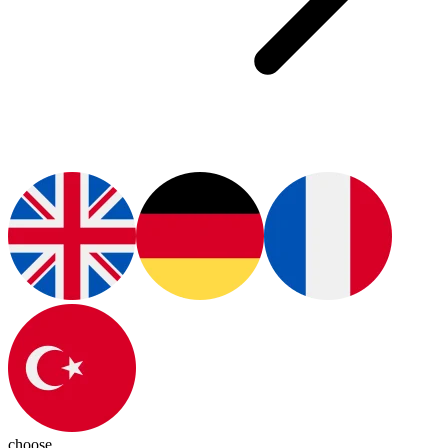
choose