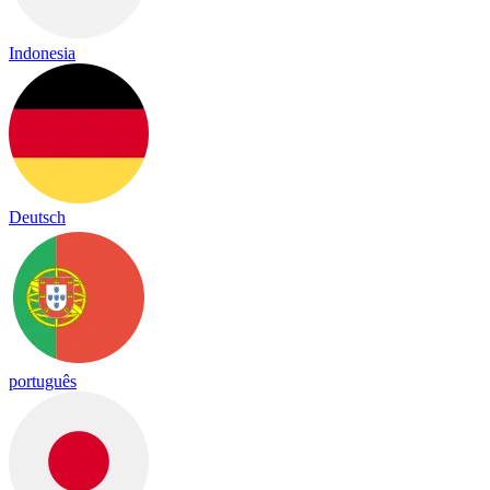
Indonesia
Deutsch
português