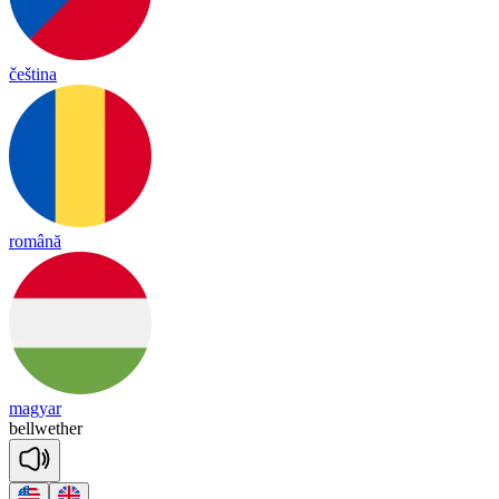
čeština
română
magyar
bell
we
ther