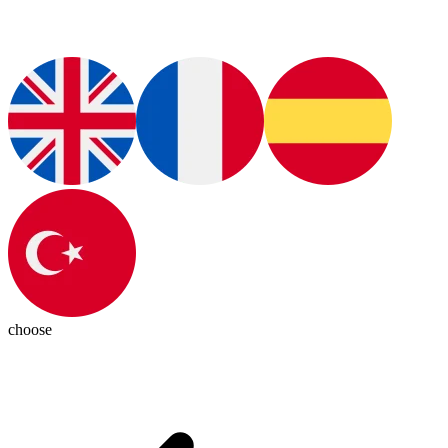
choose