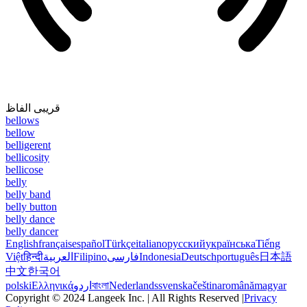
قریبی الفاظ
bellows
bellow
belligerent
bellicosity
bellicose
belly
belly band
belly button
belly dance
belly dancer
English
français
español
Türkçe
italiano
русский
українська
Tiếng
Việt
हिन्दी
العربية
Filipino
فارسی
Indonesia
Deutsch
português
日本語
中文
한국어
polski
Ελληνικά
اردو
বাংলা
Nederlands
svenska
čeština
română
magyar
Copyright © 2024 Langeek Inc. | All Rights Reserved |
Privacy