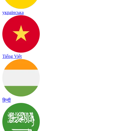
українська
Tiếng Việt
हिन्दी