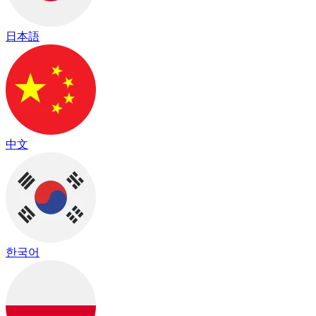
日本語
中文
한국어