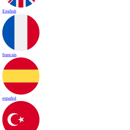
English
français
español