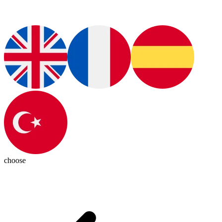
choose