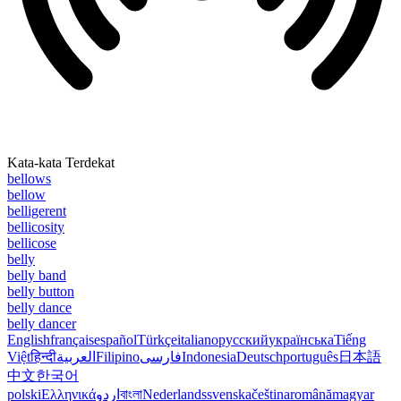
Kata-kata Terdekat
bellows
bellow
belligerent
bellicosity
bellicose
belly
belly band
belly button
belly dance
belly dancer
English
français
español
Türkçe
italiano
русский
українська
Tiếng
Việt
हिन्दी
العربية
Filipino
فارسی
Indonesia
Deutsch
português
日本語
中文
한국어
polski
Ελληνικά
اردو
বাংলা
Nederlands
svenska
čeština
română
magyar