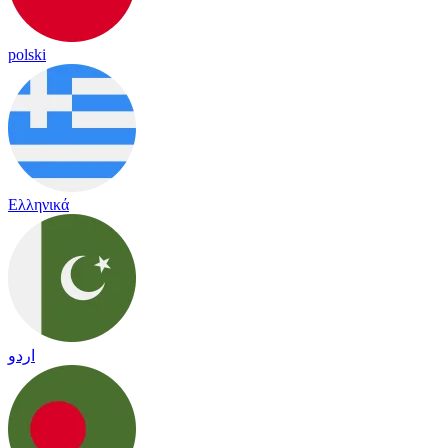
polski
Ελληνικά
اردو