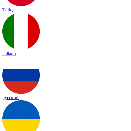
Türkçe
italiano
русский