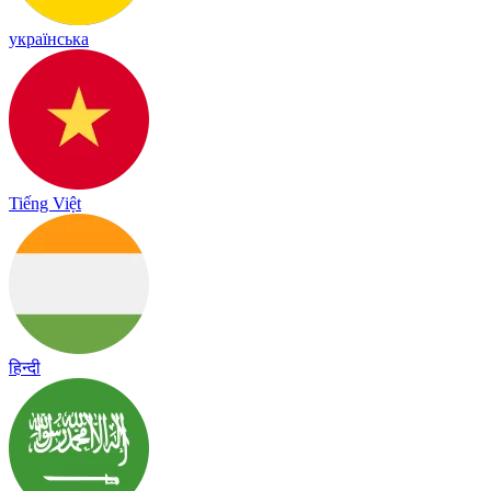
українська
Tiếng Việt
हिन्दी