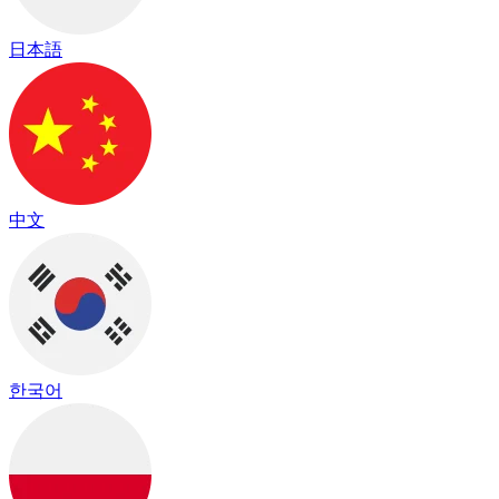
日本語
中文
한국어