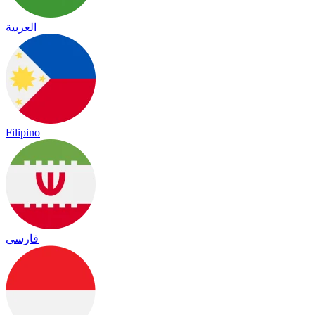
العربية
Filipino
فارسی