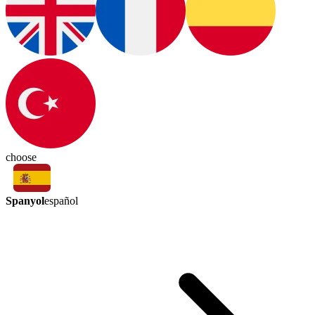
choose
Spanyol
español