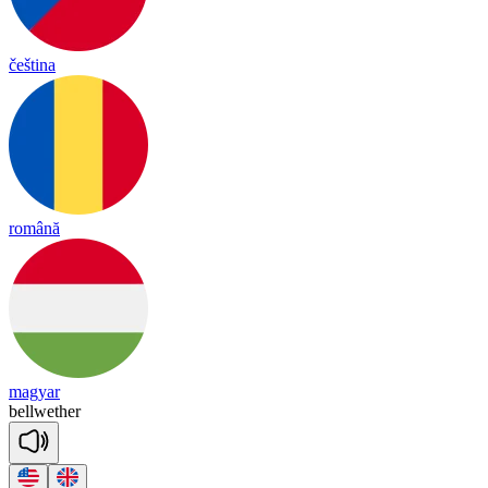
čeština
română
magyar
bell
we
ther