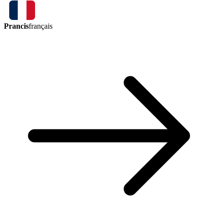
Prancis
français