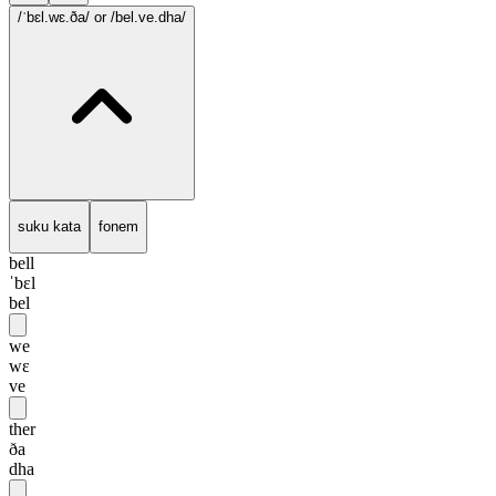
/ˈbɛl.wɛ.ða/
or /bel.ve.dha/
suku kata
fonem
bell
ˈbɛl
bel
we
wɛ
ve
ther
ða
dha