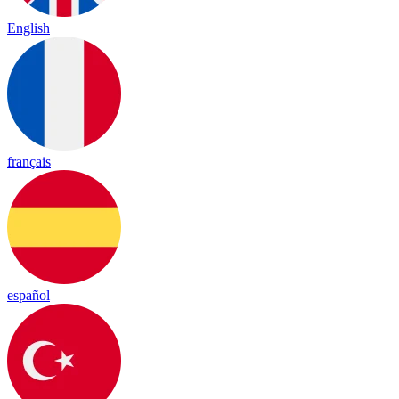
English
français
español