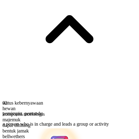
status kebernyawaan
02
hewan
pemimpin
,
pemandu
komposisi morfologis
majemuk
a person who is in charge and leads a group or activity
dapat dihitung
bentuk jamak
bellwethers