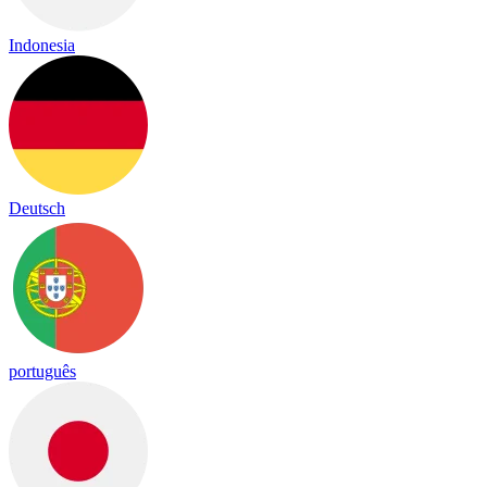
Indonesia
Deutsch
português