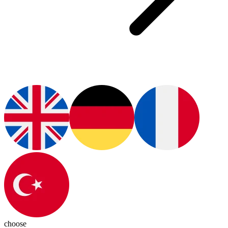
choose