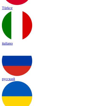
Türkçe
italiano
русский