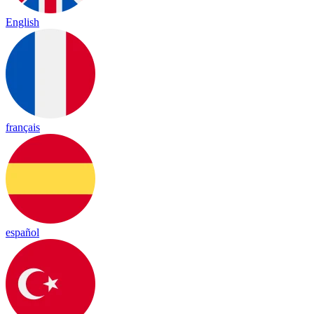
English
français
español