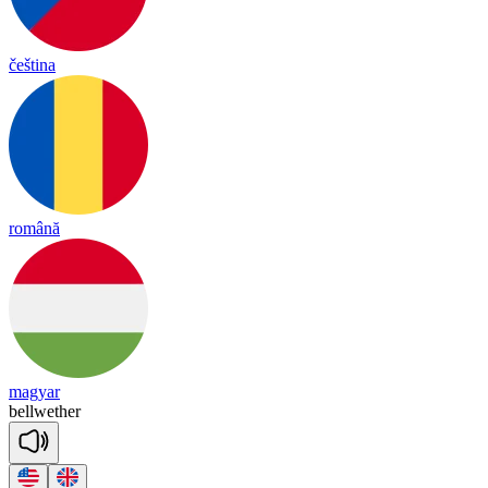
čeština
română
magyar
bell
we
ther