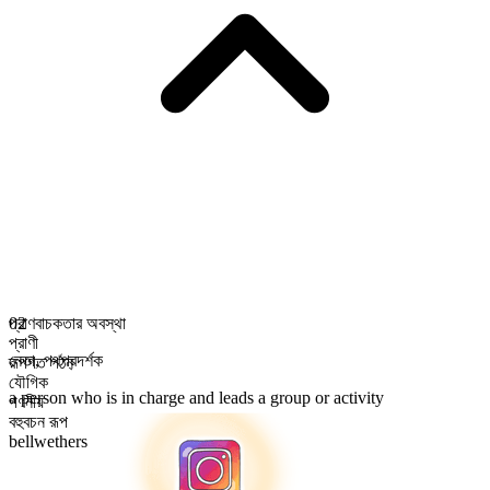
প্রাণবাচকতার অবস্থা
02
প্রাণী
নেতা
,
পথপ্রদর্শক
রূপগত গঠন
যৌগিক
a person who is in charge and leads a group or activity
গণনীয়
বহুবচন রূপ
bellwethers