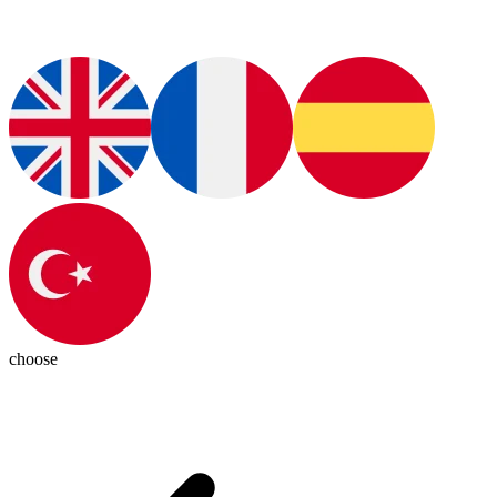
choose