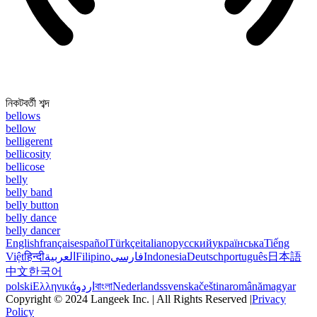
নিকটবর্তী শব্দ
bellows
bellow
belligerent
bellicosity
bellicose
belly
belly band
belly button
belly dance
belly dancer
English
français
español
Türkçe
italiano
русский
українська
Tiếng
Việt
हिन्दी
العربية
Filipino
فارسی
Indonesia
Deutsch
português
日本語
中文
한국어
polski
Ελληνικά
اردو
বাংলা
Nederlands
svenska
čeština
română
magyar
Copyright © 2024 Langeek Inc. | All Rights Reserved |
Privacy
Policy