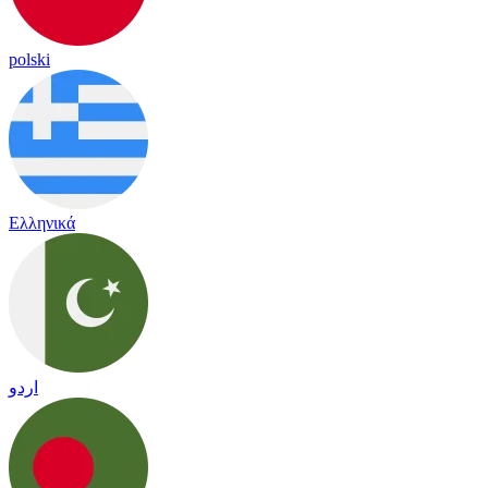
polski
Ελληνικά
اردو