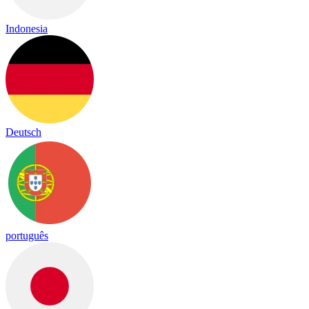
Indonesia
Deutsch
português