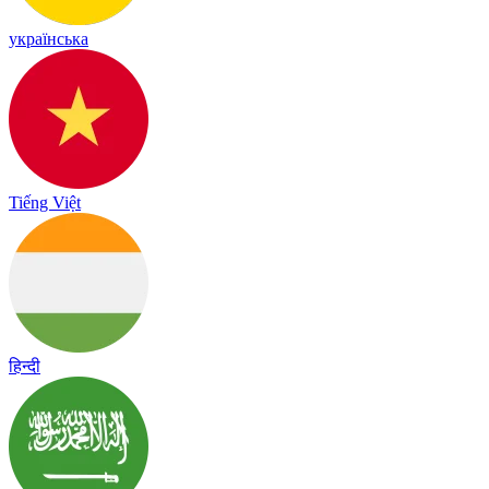
українська
Tiếng Việt
हिन्दी