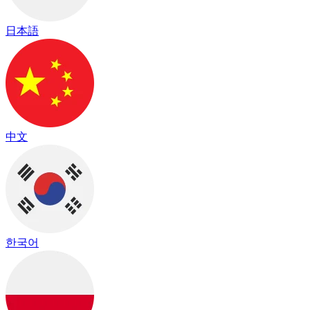
日本語
中文
한국어