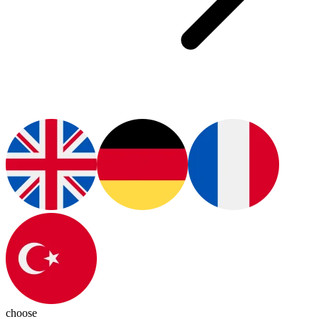
choose