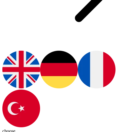
choose