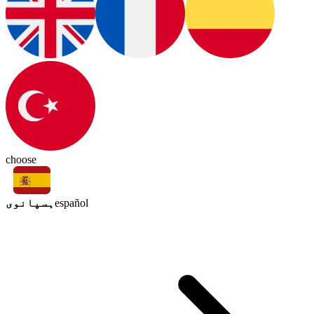
choose
ہسپانوی
español