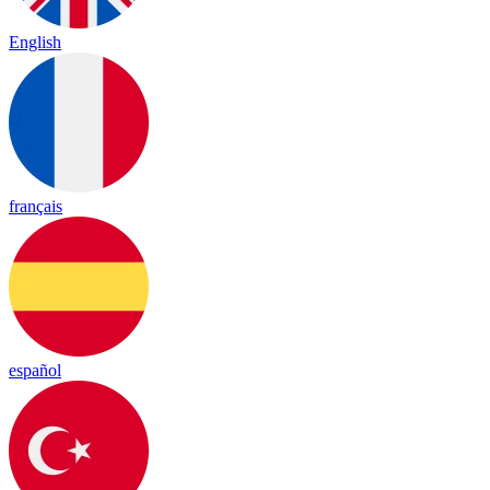
English
français
español