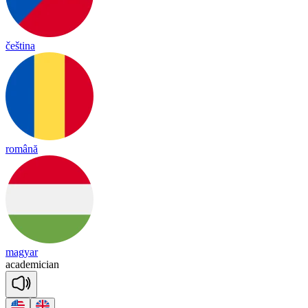
čeština
română
magyar
a
ca
de
mi
cian