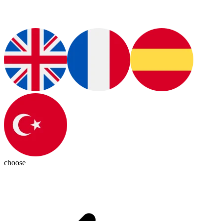
choose