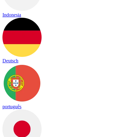
Indonesia
Deutsch
português