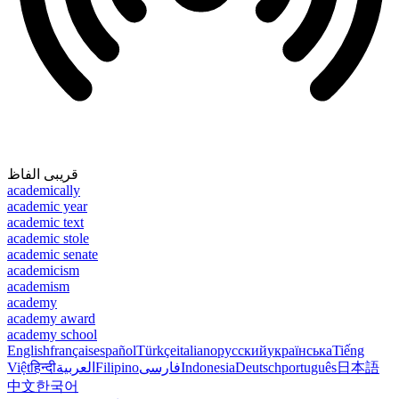
قریبی الفاظ
academically
academic year
academic text
academic stole
academic senate
academicism
academism
academy
academy award
academy school
English
français
español
Türkçe
italiano
русский
українська
Tiếng
Việt
हिन्दी
العربية
Filipino
فارسی
Indonesia
Deutsch
português
日本語
中文
한국어