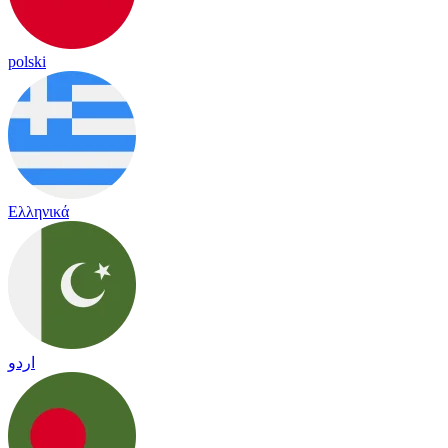
polski
Ελληνικά
اردو