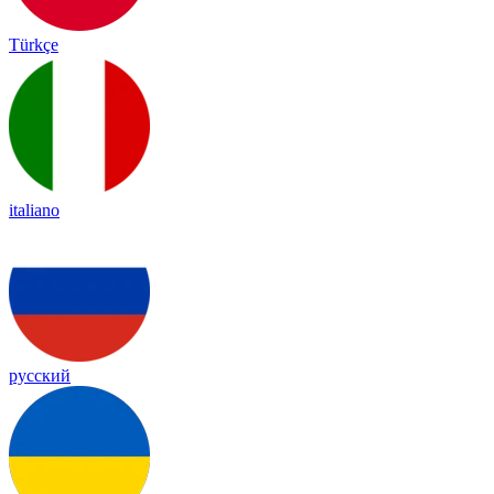
Türkçe
italiano
русский