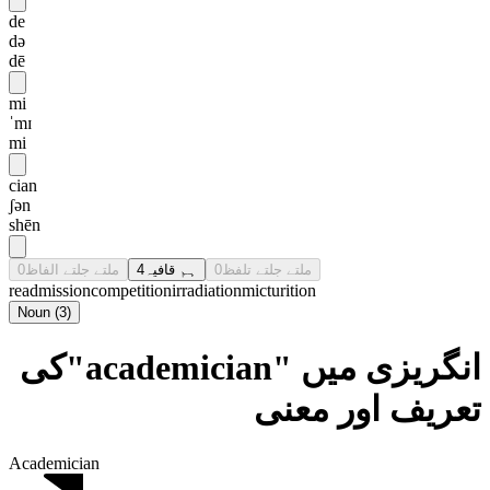
de
də
dē
mi
ˈmɪ
mi
cian
ʃən
shēn
0
ملتے جلتے الفاظ
4
ہم قافیہ
0
ملتے جلتے تلفظ
readmission
competition
irradiation
micturition
Noun
(
3
)
انگریزی میں "academician"کی
تعریف اور معنی
Academician