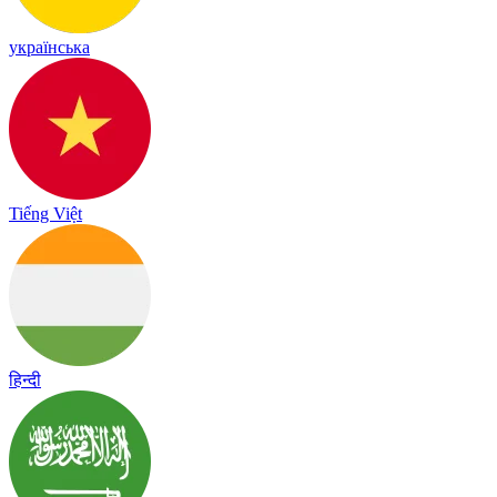
українська
Tiếng Việt
हिन्दी