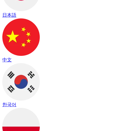
日本語
中文
한국어