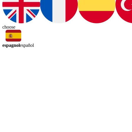
choose
espagnol
español