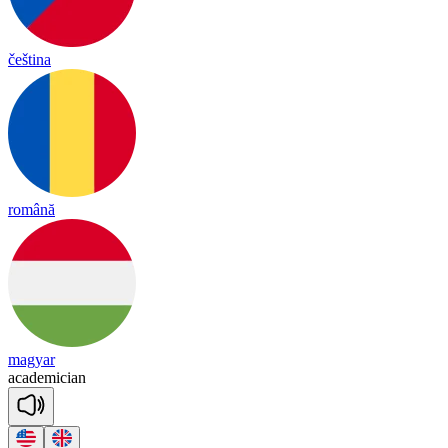
čeština
română
magyar
a
ca
de
mi
cian