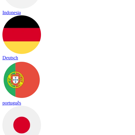
Indonesia
Deutsch
português