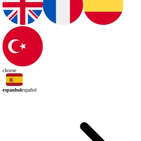
choose
espanhol
español