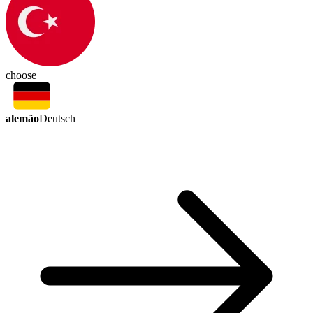
choose
alemão
Deutsch