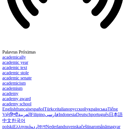
Palavras Próximas
academically
academic year
academic text
academic stole
academic senate
academicism
academism
academy
academy award
academy school
English
français
español
Türkçe
italiano
русский
українська
Tiếng
Việt
हिन्दी
العربية
Filipino
فارسی
Indonesia
Deutsch
português
日本語
中文
한국어
polski
Ελληνικά
اردو
বাংলা
Nederlands
svenska
čeština
română
magyar