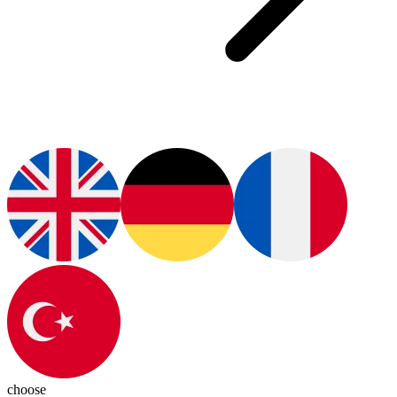
choose