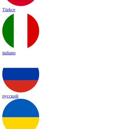
Türkçe
italiano
русский