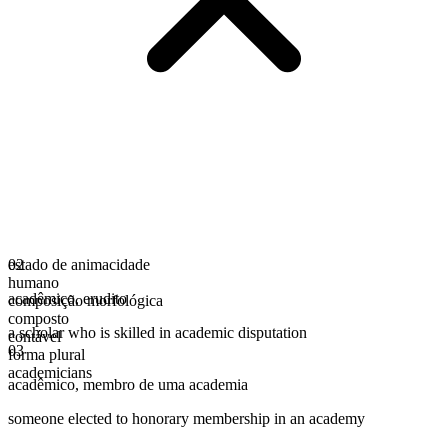
estado de animacidade
02
humano
acadêmico
,
erudito
composição morfológica
composto
a scholar who is skilled in academic disputation
contável
03
forma plural
academicians
acadêmico
,
membro de uma academia
someone elected to honorary membership in an academy