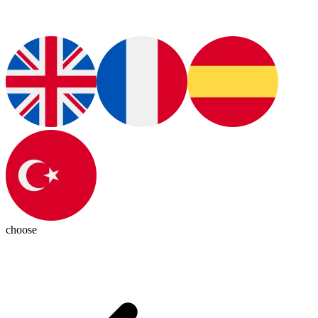
choose