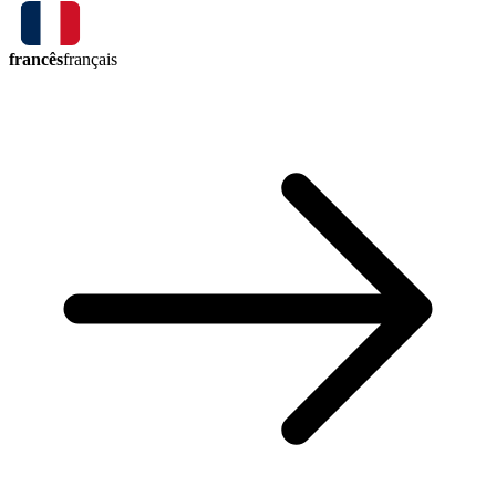
francês
français