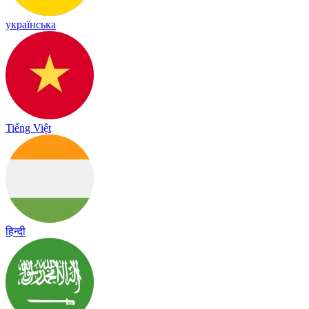
українська
Tiếng Việt
हिन्दी