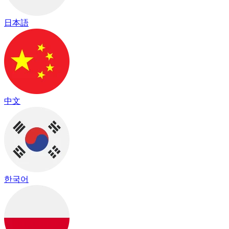
日本語
中文
한국어