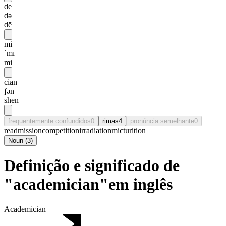
de
də
dē
mi
ˈmɪ
mi
cian
ʃən
shēn
frequentemente confundidos
0
rimas
4
pronúncia semelhante
0
readmission
competition
irradiation
micturition
Noun
(
3
)
Definição e significado de
"academician"em inglês
Academician