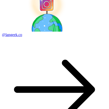
@langeek.co