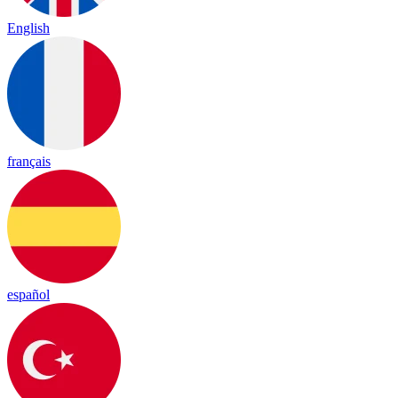
English
français
español