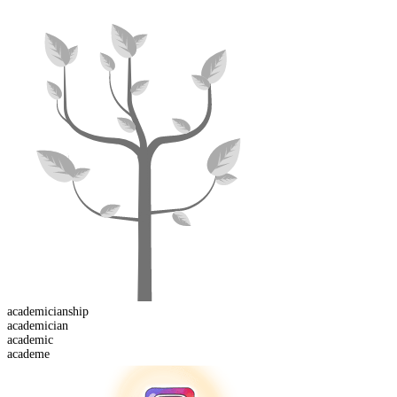
academician
ship
academician
academic
academe