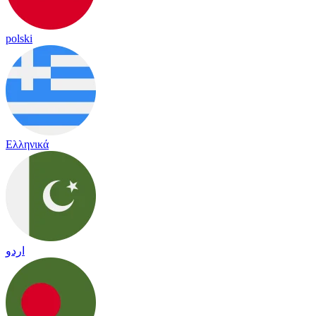
polski
Ελληνικά
اردو