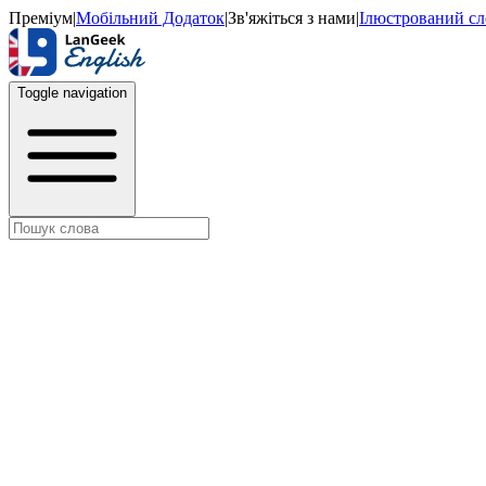
Преміум
|
Мобільний Додаток
|
Зв'яжіться з нами
|
Ілюстрований с
Toggle navigation