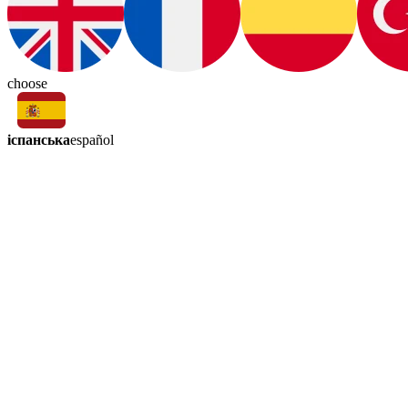
choose
іспанська
español