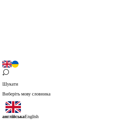
Шукати
Виберіть мову словника
англійська
English