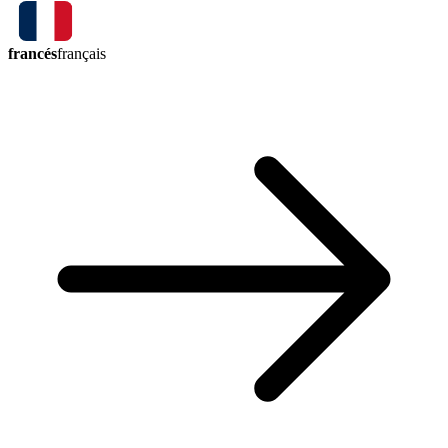
francés
français