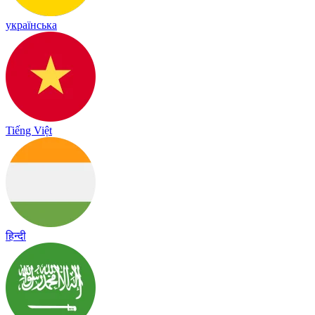
українська
Tiếng Việt
हिन्दी