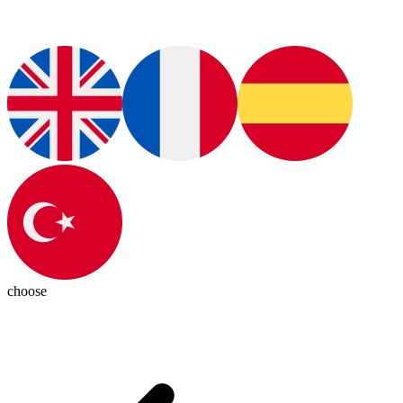
choose