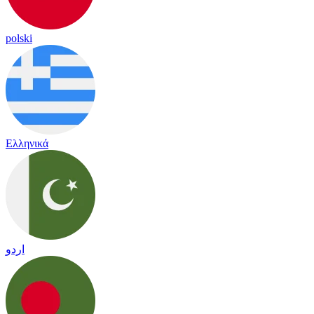
polski
Ελληνικά
اردو