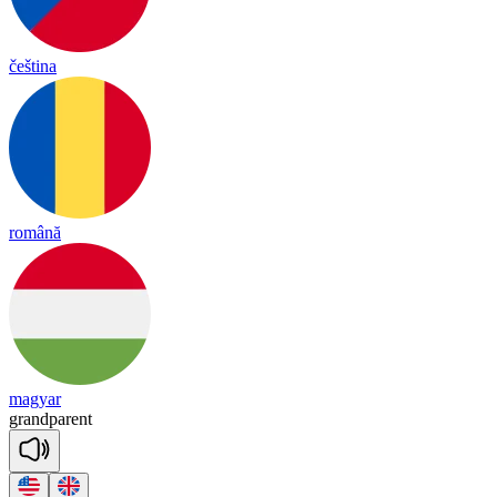
čeština
română
magyar
grand
pa
rent