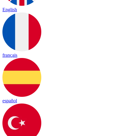
English
français
español