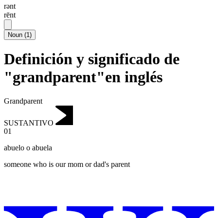
rənt
rēnt
Noun
(
1
)
Definición y significado de
"grandparent"en inglés
Grandparent
SUSTANTIVO
01
abuelo o abuela
someone who is our mom or dad's parent