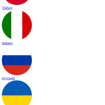
Türkçe
italiano
русский