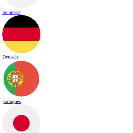
Indonesia
Deutsch
português