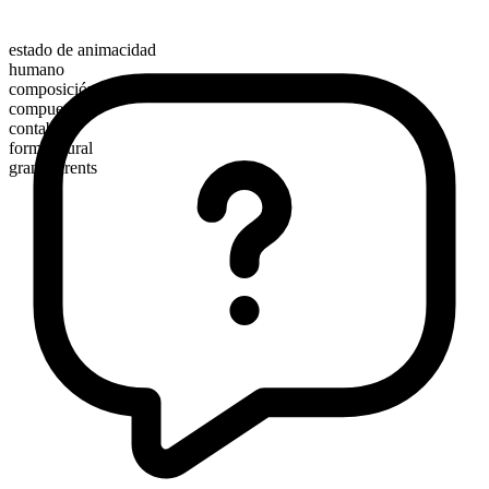
estado de animacidad
humano
composición morfológica
compuesto
contable
forma plural
grandparents