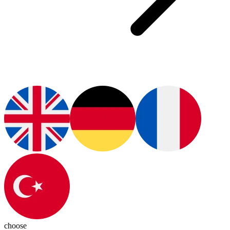
choose