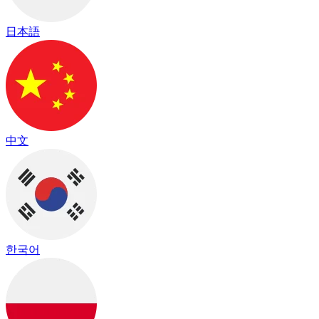
日本語
中文
한국어