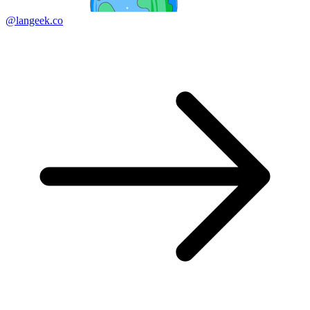
@langeek.co