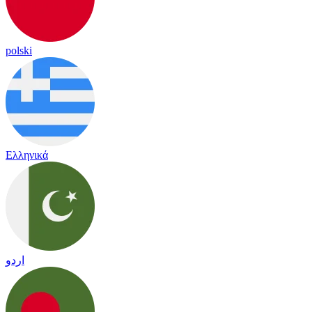
polski
Ελληνικά
اردو