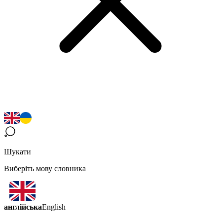
Шукати
Виберіть мову словника
англійська
English