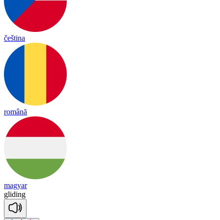
čeština
română
magyar
gli
ding