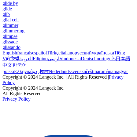
glide by
glide
glib
glial cell
glimmer
glimmering
glimpse
glissade
glissando
English
français
español
Türkçe
italiano
русский
українська
Tiếng
Việt
हिन्दी
العربية
Filipino
فارسی
Indonesia
Deutsch
português
日本語
中文
한국어
polski
Ελληνικά
اردو
বাংলা
Nederlands
svenska
čeština
română
magyar
Copyright © 2024 Langeek Inc. | All Rights Reserved |
Privacy
Policy
Copyright © 2024 Langeek Inc.
All Rights Reserved
Privacy Policy