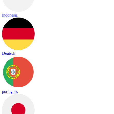
Indonesia
Deutsch
português