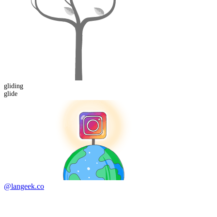
gliding
glide
@langeek.co