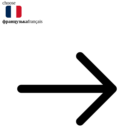
choose
французька
français