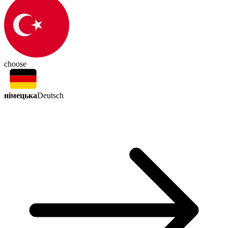
choose
німецька
Deutsch