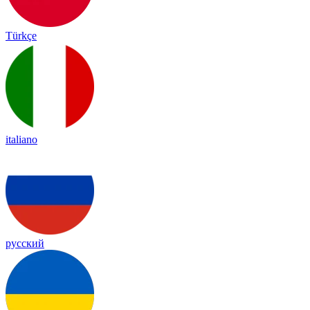
Türkçe
italiano
русский