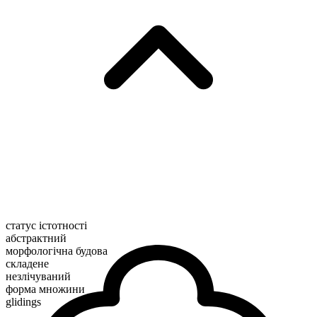
статус істотності
абстрактний
морфологічна будова
складене
незлічуваний
форма множини
glidings