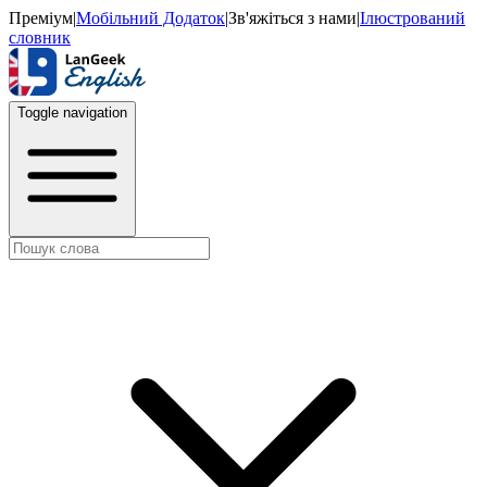
Преміум
|
Мобільний Додаток
|
Зв'яжіться з нами
|
Ілюстрований
словник
Toggle navigation