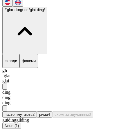
/ˈglaɪ.dɪng/
or /glai.ding/
склади
фонеми
gli
ˈglaɪ
glai
ding
dɪng
ding
часто плутають
2
рими
4
схожі за звучанням
0
guiding
gilding
Noun
(
1
)