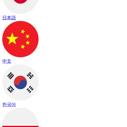
日本語
中文
한국어