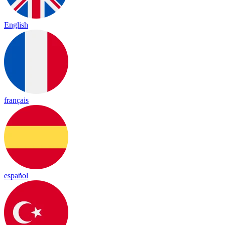
English
français
español