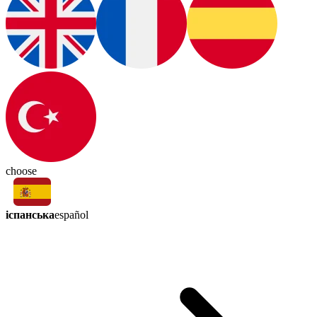
choose
іспанська
español