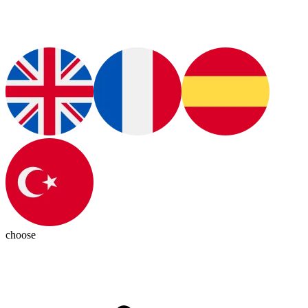
choose