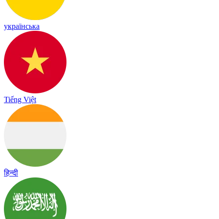
українська
Tiếng Việt
हिन्दी