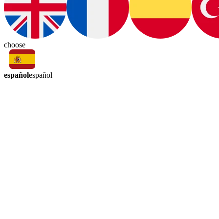
choose
español
español